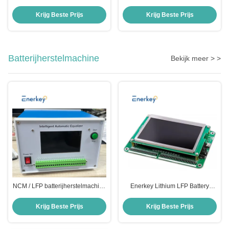
Controller Module Zonnepaneel
Ideal Diode Module met Potting
Batterij Opladen Anti-terugloop
Module voor Solar Anti-reverse
Krijg Beste Prijs
Krijg Beste Prijs
Irrigatie
Charging Current Protection
Batterijherstelmachine
Bekijk meer > >
NCM / LFP batterijherstelmachine
Enerkey Lithium LFP Battery
2-24S 3A 4A Intelligente
Repair Machine 24s Battery
automatische
Voltage Measuring Device
Krijg Beste Prijs
Krijg Beste Prijs
ontladingsbalancering