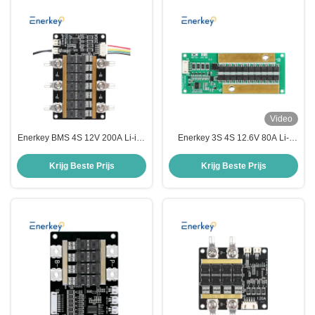
Video
Enerkey BMS 4S 12V 200A Li-ion
Enerkey 3S 4S 12.6V 80A Li-
3.2V batterijbeschermingsmodule
ion/LiFePo4/lto/SIB Batterij BMS
PCB-beschermingsbord met
voor elektrische
Krijg Beste Prijs
Krijg Beste Prijs
balans
gereedschappen/UPS/Auto
Lithium Battery Protection Board