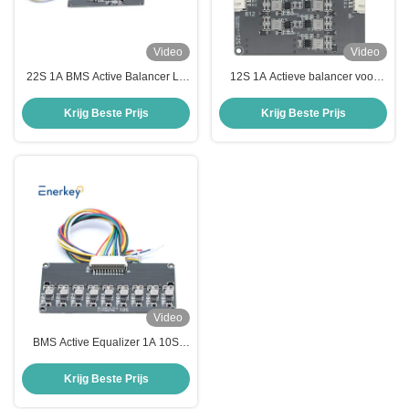
Video
Video
22S 1A BMS Active Balancer Li-
12S 1A Actieve balancer voor
ion Lithium Lifepo4 Batterij
AGV Auto Inductieve accu Actieve
Equalizer Voor E Scooter
balancer Support Cascade
Krijg Beste Prijs
Krijg Beste Prijs
Video
BMS Active Equalizer 1A 10S
Lithium Ion / Lifepo4 Battery Cell
Balancer voor E-bike
Krijg Beste Prijs