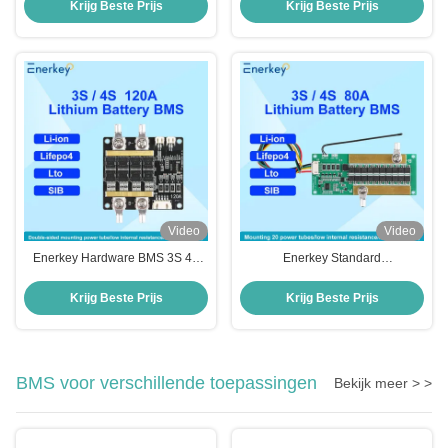
BMS Met Korte Bescherming En
Batterijpakket BMS voor zonne-
Krijg Beste Prijs
Krijg Beste Prijs
Balans
energieopslag
Video
Video
Enerkey Hardware BMS 3S 4S
Enerkey Standard
12V 60A 80A 100A 120A
NMC/LFP/LTO/SIB BMS 3S 4S
LiFePO4 batterij PCB met balans
10A-80A Peak 150A met NTC en
Krijg Beste Prijs
Krijg Beste Prijs
voor motorfiets
Balancing Cell Hardware BMS
BMS voor verschillende toepassingen
Bekijk meer > >