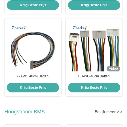
pin 6 pin Kabelconnector
Interface Board Extra onderste
Krijg Beste Prijs
Krijg Beste Prijs
PH1.27mm
plaat
Video
22AWG 40cm Batterij
18AWG 40cm Batterij
Accessoires
Accessoires 7/8/9/10/11/12/13
2/3/4/5/6/7/8/9/10/11/12/13/14/15/16/
Pin Wiring Harness Connector
Krijg Beste Prijs
Krijg Beste Prijs
Pin kabel
Hoogstroom BMS
Bekijk meer > >