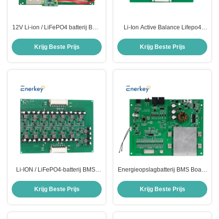
12V Li-ion / LiFePO4 batterij BMS
Li-Ion Active Balance Lifepo4
Board Protection Circuit Module
Battery BMS Board 8S 29.6V
4S 100A 150A PCM type
25.6V Met RS485 RS232 Bt
Krijg Beste Prijs
Krijg Beste Prijs
Li-ION / LiFePO4-batterij BMS-
Energieopslagbatterij BMS Board
bord 16S 48V Active Balancer
13S 14S 15S 50V 55.5V Li-Ion
Battery Management Systems
30A 40A 50A Met RS485
Krijg Beste Prijs
Krijg Beste Prijs