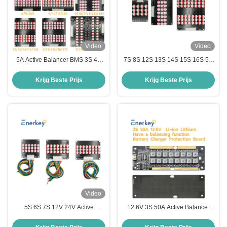
Video
Video
5A Active Balancer BMS 3S 4S
7S 8S 12S 13S 14S 15S 16S 5A
5S 6S 7S 8S 10S 12S Lifepo4
Active Balancer BMS-bord voor
LTO Lithiumbatterij Equalizer
noodstroomvoorziening
Krijg Beste Prijs
Krijg Beste Prijs
Video
5S 6S 7S 12V 24V Active
12.6V 3S 50A Active Balancer
Balancer 150A 100A 200A 300A
BMS Voor Ternaire
LFP / Lithiumbattery Protection
Lithiumbatterijpakket