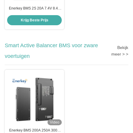
Enerkey BMS 2S 20A 7.4V 8.4V
Li-ion LiPo batterij BMS 18650
Charger Protection Board voor
Krijg Beste Prijs
elektrische motorfiets
Smart Active Balancer BMS voor zware
Bekijk
meer > >
voertuigen
Video
Enerkey BMS 200A 250A 300A