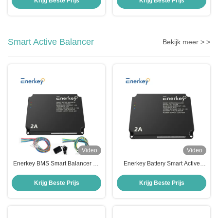
Krijg Beste Prijs
Krijg Beste Prijs
Board
Smart Active Balancer
Bekijk meer > >
Video
Video
Enerkey BMS Smart Balancer 2A
Enerkey Battery Smart Active
Active Balance 4S 8S 16S 200A
Balancer Inverter BMS met 15S-
2V-100V voor Power Bank
16S 100A 150A met 2A Balance
Krijg Beste Prijs
Krijg Beste Prijs
Lifepo4/Li-ion batterij
Current