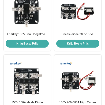
Enerkey 150V 80A Hoogstroom
Ideale diode 200V100A
Ideale Diode Module Zonne-
Doorlopende grote stroom
energie Anti-teruglaad Anti-
dubbele voedingsvoorziening
Krijg Beste Prijs
Krijg Beste Prijs
terugstroom Bescherming
Anti-verschuiving Anti-mutuele
laadmodule
150V 100A Ideale Diode
150V 200V 80A High Current