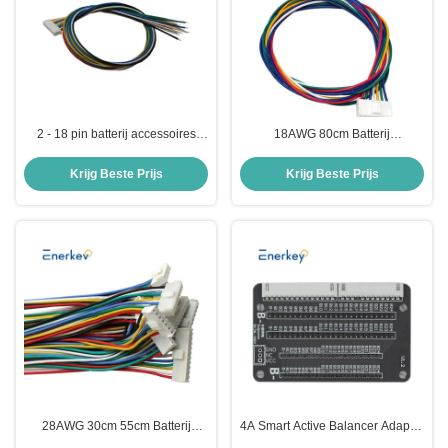
2 - 18 pin batterij accessoires
18AWG 80cm Batterij
22AWG 80cm Man Vrouwelijk
Accessoires
Draad Kabel Connector Set
4/5/6/7/8/9/10/11/12/13 Pin
Krijg Beste Prijs
Krijg Beste Prijs
VH3.96 Bedrading Kabel
Connector
28AWG 30cm 55cm Batterij
4A Smart Active Balancer Adapter
Accessoires Stroomvoorziening 4
Board XH2.54mm PH2.0mm