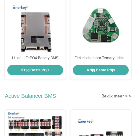
Li-Ion LiFePO4 Battery BMS
Elektrische boor Ternary Lithium
Board 14S 300A Met RS232
Battery BMS Board met
RS422 RS485 CAN USART
piekstartstroom 60A
Krijg Beste Prijs
Krijg Beste Prijs
Protocol
Active Balancer BMS
Bekijk meer > >