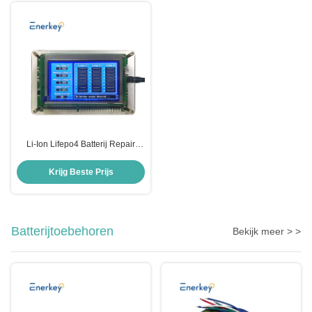
Li-Ion Lifepo4 Batterij Repair
Machine 1-24s Batterij String
Spanningsmeting Instrument
Krijg Beste Prijs
Batterijtoebehoren
Bekijk meer > >