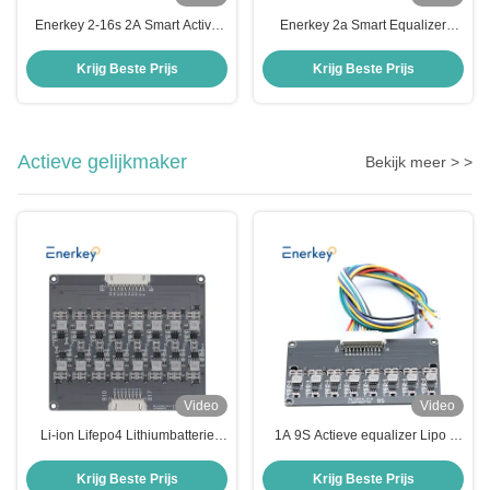
Enerkey 2-16s 2A Smart Active
Enerkey 2a Smart Equalizer
Balancer voor Lifepo4/Li-ion-
Lithiumbattery Active Balancer
batterij-equalisatie
voor huisopslag
Krijg Beste Prijs
Krijg Beste Prijs
Actieve gelijkmaker
Bekijk meer > >
Video
Video
Li-ion Lifepo4 Lithiumbatterie
1A 9S Actieve equalizer Lipo /
Actieve Equalizer 1A 17S BMS
Lifepo4 Batterijenergieoverdracht
Energieoverdracht Balancer
equalizer
Krijg Beste Prijs
Krijg Beste Prijs