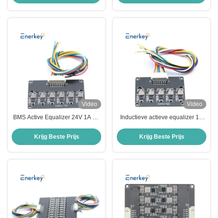
Video
Video
BMS Active Equalizer 24V 1A 7S
Inductieve actieve equalizer 1A
Active Balancer Lipo / Lifepo4
Lithium NCM / Lifepo4 LFP 6S
Batterij Balancing Board
batterijbalancer
Krijg Beste Prijs
Krijg Beste Prijs