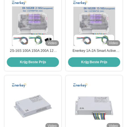
Video
Video
2S-16S 100A 150A 200A 12V
Enerkey 1A-2A Smart Active
24V batterij-equalisator balancer
Equalizer Balancer voor 15S/16S
voor Lifepo4/Li-ion batterijen
Lifepo4/Li-ion batterij
Krijg Beste Prijs
Krijg Beste Prijs
Video
Video