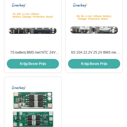
7S batterij BMS met NTC 24V
6S 10A 22.2V 25.2V BMS met
20A Lithium Li-ion 7S BMS voor
NTC energieopslag BMS/UPS-
energieopslag in basisstations
omvormer/omvormer BMS
Krijg Beste Prijs
Krijg Beste Prijs
Lithium 18650 BMS