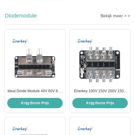
Diodemodule
Bekijk meer > >
Ideal Diode Module 40V 60V 80V
Enerkey 100V 150V 200V 150A
100V 150V 200V 280A Solar
Ideale Diodemodule Controller
photovoltaic Base Station Battery
voor elektrische auto batterij
Krijg Beste Prijs
Krijg Beste Prijs
Charger Prevent Anti-backflow
Front-End Anti-backflow
bescherming