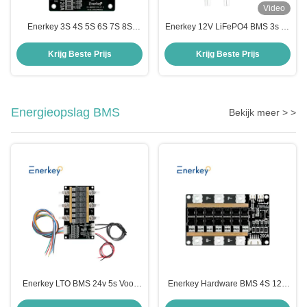
Video
Enerkey 3S 4S 5S 6S 7S 8S
Enerkey 12V LiFePO4 BMS 3s 4s
120A Li-ion/Lto/SIB/Lifepo4 BMS
120A 14.8V 18650 Batterij BMS-
voor 12V 16V 20V 24V 28V 32V
pakketten Beschermingsbord
Krijg Beste Prijs
Krijg Beste Prijs
18650 accu
Balance geïntegreerde
schakelingen
Energieopslag BMS
Bekijk meer > >
Enerkey LTO BMS 24v 5s Voor
Enerkey Hardware BMS 4S 12V
12v 20ah Batterij 5s 6s 7s 200a
200A Lifepo4 lithium-ion Lto