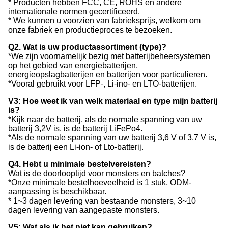
* Producten hebben FCC, CE, ROHS en andere
internationale normen gecertificeerd.
* We kunnen u voorzien van fabrieksprijs, welkom om
onze fabriek en productieproces te bezoeken.
Q2. Wat is uw productassortiment (type)?
*We zijn voornamelijk bezig met batterijbeheersystemen
op het gebied van energiebatterijen,
energieopslagbatterijen en batterijen voor particulieren.
*Vooral gebruikt voor LFP-, Li-ino- en LTO-batterijen.
V3: Hoe weet ik van welk materiaal en type mijn batterij
is?
*Kijk naar de batterij, als de normale spanning van uw
batterij 3,2V is, is de batterij LiFePo4.
*Als de normale spanning van uw batterij 3,6 V of 3,7 V is,
is de batterij een Li-ion- of Lto-batterij.
Q4. Hebt u minimale bestelvereisten?
Wat is de doorlooptijd voor monsters en batches?
*Onze minimale bestelhoeveelheid is 1 stuk, ODM-
aanpassing is beschikbaar.
* 1~3 dagen levering van bestaande monsters, 3~10
dagen levering van aangepaste monsters.
V5: Wat als ik het niet kan gebruiken?