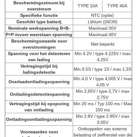
Beschermingsstroom bij
TYPE 10A
TYPE 40A
overstroom
Specifieke functie
NTC (optie)
Geschikt type batterij
Lithium ((NCM)
Nominale werkspanning B+B-
Maximaal 30V
P+P-invoer weerstaan spanning
Maximaal 40V
Beschermingswaarde voor
Niet beperkt
overstromingen
Spanning voor het detecteren
Min 4.2V / type 4.225V / max
van lading
4,25V
Vertragingstijd bij
Min 0,5S / type 1S / max 1,3S
ladingsdetectie
Min 4,0 V / type 4,005 V / max
Overlaadontladingsspanning
4,05 V
Min 2,65V / type 2,7V / max
Ontladingsdetectiespanning
2,75V
Vertragingstijd bij opsporing
Min 20 ms / Typ 100 ms / Max
van ontlading
150 ms
Min 2.8V / type 2.95V / max
Ontladingsontladingsspanning
3.05V
Ontkoppelen van externe
Voorwaarden voor
belasting of zelfherstel van de