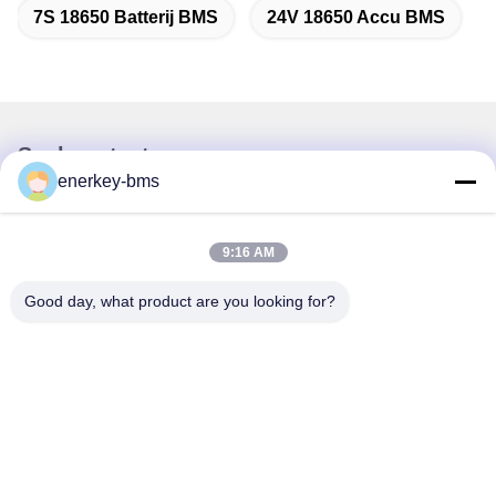
7S 18650 Batterij BMS
24V 18650 Accu BMS
Snel contact
enerkey-bms
Adres
Gebied A, negende verdieping, gebouw G, Guancheng Low
9:16 AM
Carbon Industrial Park, Shangcun Community, Gongming
Street, Guangming District, Shenzhen, China, 518106
Good day, what product are you looking for?
Tel.
86--15387469240
E-mail
kiwi@enerkey.cn