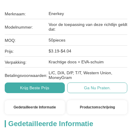
Enerkey
Merknaam:
Voor de toepassing van deze richtlijn geldt
Modelnummer:
dat:
50pieces
MOQ:
$3.19-$4.04
Prijs:
Krachtige doos + EVA-schuim
Verpakking:
L/C, D/A, D/P, T/T, Western Union,
Betalingsvoorwaarden:
MoneyGram
Krijg Beste Prijs
Ga Nu Praten.
Gedetailleerde Informatie
Productomschrijving
Gedetailleerde Informatie