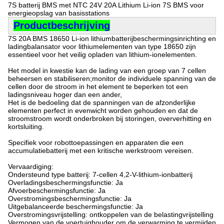
7S batterij BMS met NTC 24V 20A Lithium Li-ion 7S BMS voor
energieopslag van basisstations
Productbeschrijving
7S 20A BMS 18650 Li-ion lithiumbatterijbeschermingsinrichting en
ladingbalansator voor lithiumelementen van type 18650 zijn
essentieel voor het veilig opladen van lithium-ionelementen.
Het model in kwestie kan de lading van een groep van 7 cellen
beheersen en stabiliseren;monitor de individuele spanning van de
cellen door de stroom in het element te beperken tot een
ladingsniveau hoger dan een ander,
Het is de bedoeling dat de spanningen van de afzonderlijke
elementen perfect in evenwicht worden gehouden en dat de
stroomstroom wordt onderbroken bij storingen, oververhitting en
kortsluiting.
Specifiek voor robottoepassingen en apparaten die een
accumulatiebatterij met een kritische werkstroom vereisen.
Vervaardiging:
Ondersteund type batterij: 7-cellen 4,2-V-lithium-ionbatterij
Overladingsbeschermingsfunctie: Ja
Afvoerbeschermingsfunctie: Ja
Overstromingsbeschermingsfunctie: Ja
Uitgebalanceerde beschermingsfunctie: Ja
Overstromingsvrijstelling: ontkoppelen van de belastingvrijstelling
Vermogen van de voertuighouder om de verwarming te vermijden