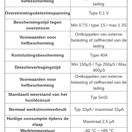
hefbescherming
lading
Overstromingsdetectiespanning
Type 0,1 V
Beschermingstijd tegen
Min 0.7S / type 1S / max 1.3S
overstroom
Ontkoppelen van externe
Voorwaarden voor
belasting of zelfherstel van de
hefbescherming
lading
Kortsluitingsbescherming
Type 40A
Min 150μS / Typ 250μS / Max
Detectievertragingstijd
400μS
Ontkoppelen van externe
Voorwaarden voor
belasting of zelfherstel van de
hefbescherming
lading
Standaard weerstand van het
Typ 5mΩ
hoofdcircuit
Normaal werkstroomverbruik
Typ 10μA / maximaal 15μA
Huidige consumptie tijdens de
Maximaal 2,5 μA
slaap
Werktemperatuur
-40 °C ~ +85 °C