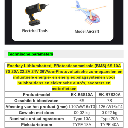
Technische parameters
Enerkey Lithiumbatterij P
Rotectiecommissie (
BMS) 6S 10A
7S 20A 22.2V 24V 36V
Voor
Photovoltaïsche zonnepanelen en
industriële energie- en energieopslagsystemen voor
huishoudens en elektrische auto's, scooters en
motorfietsen
Productmodel
EK-B6S10A
EK-B7
S2
0A
Geschikt
b.
bloedvaten
6S
7S
Afmeting van het product ((mm)
L107xW16xT3
L126xW16xT4
Gewicht met doos
00,02 kg
0.022 kg
Nominale ontladingsstroom
Type 10A
Type 20A
Piekstartstroom
TYPE 18A
TYPE 40A