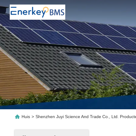
Huis
>
Shenzhen Juyi Science And Trade Co., Ltd. Product