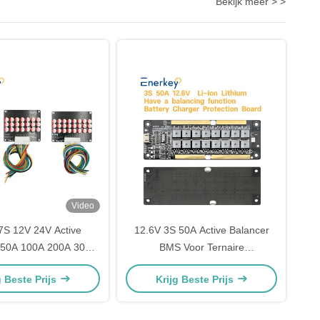
Bekijk meer > >
Video
7S 12V 24V Active
12.6V 3S 50A Active Balancer
150A 100A 200A 300A
BMS Voor Ternaire
iumbattery Protection
Lithiumbatterijpakket
g Beste Prijs
Krijg Beste Prijs
Board