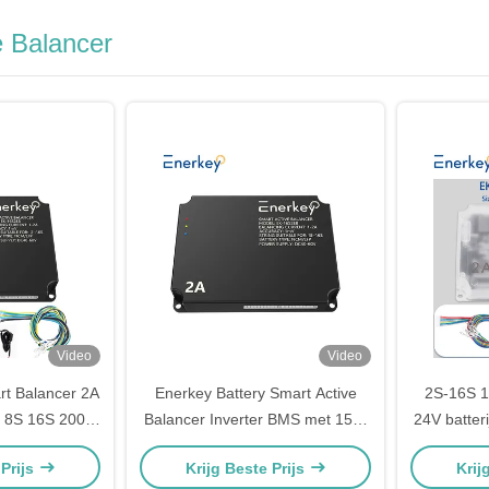
e Balancer
Video
Video
t Balancer 2A
Enerkey Battery Smart Active
2S-16S 
S 8S 16S 200A
Balancer Inverter BMS met 15S-
24V batteri
Power Bank
16S 100A 150A met 2A Balance
voor Life
 Prijs
Krijg Beste Prijs
Krij
n batterij
Current