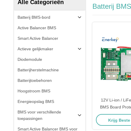
Alle Categorieën
Batterij BM
Batterij BMS-bord
Active Balancer BMS
Smart Active Balancer
Actieve gelijkmaker
Diodemodule
Batterijherstelmachine
Batterijtoebehoren
Hoogstroom BMS
12V Li-ion / LiF
Energieopslag BMS
BMS Board Protec
BMS voor verschillende
Module 4S 100A 
toepassingen
Krijg Beste
Smart Active Balancer BMS voor