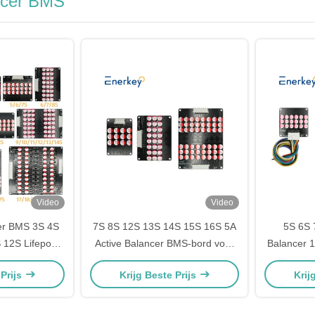
ncer BMS
Video
Video
er BMS 3S 4S
7S 8S 12S 13S 14S 15S 16S 5A
5S 6S 
 12S Lifepo4
Active Balancer BMS-bord voor
Balancer 
rij Equalizer
noodstroomvoorziening
LFP / Lith
 Prijs
Krijg Beste Prijs
Krij