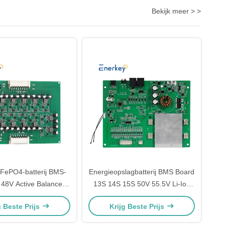
Bekijk meer > >
LiFePO4-batterij BMS-
Energieopslagbatterij BMS Board
 48V Active Balancer
13S 14S 15S 50V 55.5V Li-Ion
Management Systems
30A 40A 50A Met RS485
g Beste Prijs
Krijg Beste Prijs