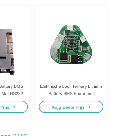
Battery BMS
Elektrische boor Ternary Lithium
A Met RS232
Battery BMS Board met
CAN USART
piekstartstroom 60A
 Prijs
Krijg Beste Prijs
ol