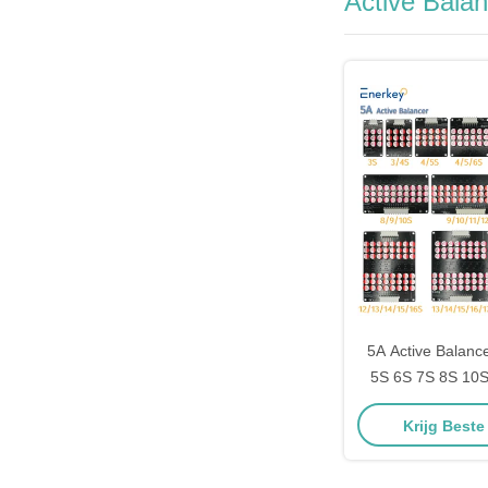
Active Bala
5A Active Balanc
5S 6S 7S 8S 10S
LTO Lithiumbatte
Krijg Beste