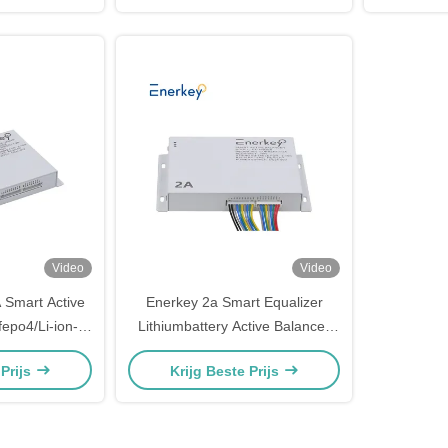
Video
Video
 Smart Active
Enerkey 2a Smart Equalizer
fepo4/Li-ion-
Lithiumbattery Active Balancer
alisatie
voor huisopslag
 Prijs
Krijg Beste Prijs