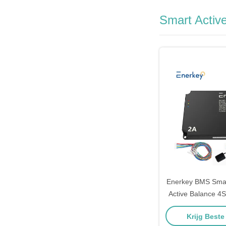
Smart Activ
Enerkey BMS Smar
Active Balance 4
2V-100V voor 
Krijg Beste
Lifepo4/Li-io