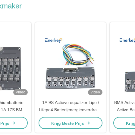
jkmaker
Video
Video
thiumbatterie
1A 9S Actieve equalizer Lipo /
BMS Active
r 1A 17S BMS
Lifepo4 Batterijenergieoverdracht
Active Ba
ht Balancer
equalizer
Batter
 Prijs
Krijg Beste Prijs
Krij