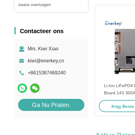
zware voertuigen
Contacteer ons
Mrs. Kiwi Xiao
kiwi@enerkey.cn
+8615387469240
Li-Ion LiFePO4 
Board 14S 300
RS422 RS485 
Ga Nu Praten.
Krijg Beste
Protoc