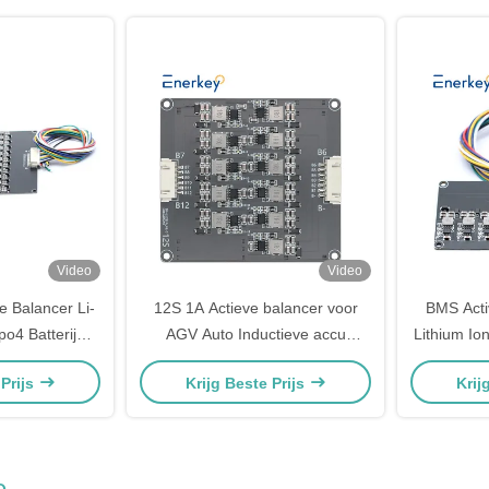
Video
Video
 Balancer Li-
12S 1A Actieve balancer voor
BMS Acti
po4 Batterij
AGV Auto Inductieve accu
Lithium Ion
 E Scooter
Actieve balancer Support
Bala
 Prijs
Krijg Beste Prijs
Krij
Cascade
e