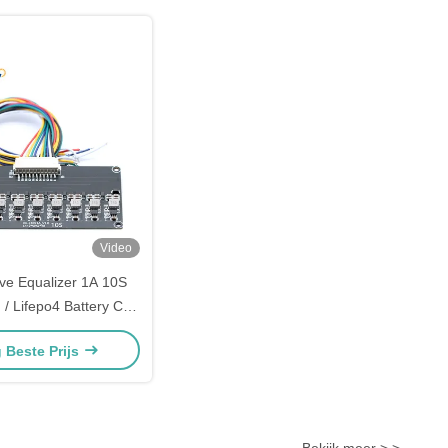
Video
ve Equalizer 1A 10S
 / Lifepo4 Battery Cell
ncer voor E-bike
g Beste Prijs