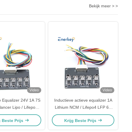
Bekijk meer > >
Video
Video
 Equalizer 24V 1A 7S
Inductieve actieve equalizer 1A
lancer Lipo / Lifepo4
Lithium NCM / Lifepo4 LFP 6S
ij Balancing Board
batterijbalancer
g Beste Prijs
Krijg Beste Prijs