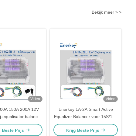
Bekijk meer > >
Video
Video
100A 150A 200A 12V
Enerkey 1A-2A Smart Active
j-equalisator balancer
Equalizer Balancer voor 15S/16S
po4/Li-ion batterijen
Lifepo4/Li-ion batterij
g Beste Prijs
Krijg Beste Prijs