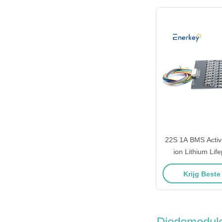
22S 1A BMS Active
ion Lithium Life
Equalizer Voor
Krijg Beste
Diodemodul