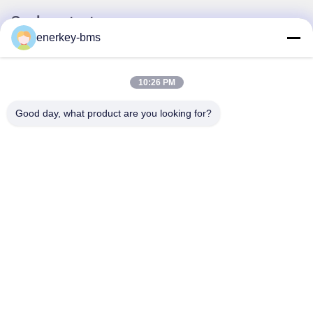
Snel contact
enerkey-bms
Adres
Gebied A, negende verdieping, gebouw G, Guancheng Low
10:26 PM
Carbon Industrial Park, Shangcun Community, Gongming
Street, Guangming District, Shenzhen, China, 518106
Good day, what product are you looking for?
Tel.
86--15387469240
E-mail
kiwi@enerkey.cn
Privacybeleid
|
Sitemap
| De Goede Kwaliteit van China Batterij
BMS-bord Leverancier. Copyright © 2024-2026 Shenzhen Juyi
Science And Trade Co., Ltd. . Alle rechten voorbehoudena.
粤ICP