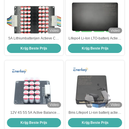
Video
Video
5A Lithiumbatterijen Actieve Cell
Lifepo4 Li-Ion LTO-batterij Actieve
Balancer 12S 13S 14S 15S 16S
Balancer 15A 2S - 24S Voor
Krijg Beste Prijs
Krijg Beste Prijs
Actieve Equalizer voor Robot
elektronische apparatuur
Video
Video
12V 4S 5S 5A Active Balancer
Bms Lifepo4 Li-ion batterij actieve
BMS Lipo Lifepo4 LTO
balancer 10A 4S - 24S batterij
Krijg Beste Prijs
Krijg Beste Prijs
Lithiumbatterijcellenbalancer
actieve equalizer