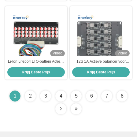
Video
Video
Li-Ion Lifepo4 LTO-batterij Actieve
12S 1A Actieve balancer voor
balancer 5A 9S - 12S Voor
AGV Auto Inductieve accu Actieve
Krijg Beste Prijs
Krijg Beste Prijs
industriële energieopslag
balancer Support Cascade
1
2
3
4
5
6
7
8