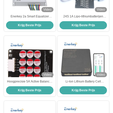
Video
Video
Enerkey 2a Smart Equalizer
24S 1A Lipo-lithiumbatterijen
Lithiumbattery Active Balancer
Actieve balanceringsgroep
Krijg Beste Prijs
Krijg Beste Prijs
voor huisopslag
Energieoverdrachtsvergelijker
Video
Video
Hoogprecisie 5A Active Balancer
Li-Ion Lithium Battery Cell
Board 3S 4S Lithium / LiFePO4
Balancer 4S 8S 16S 10A Smart
Krijg Beste Prijs
Krijg Beste Prijs
Battery Active Balancer
Active Equalizer Lifepo4 Bms