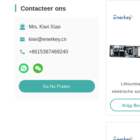
Contacteer ons
Mrs. Kiwi Xiao
kiwi@enerkey.cn
+8615387469240
Lithiumba
Ga Nu Praten.
elektrische a
25.9V 29.4V 
Krijg Be