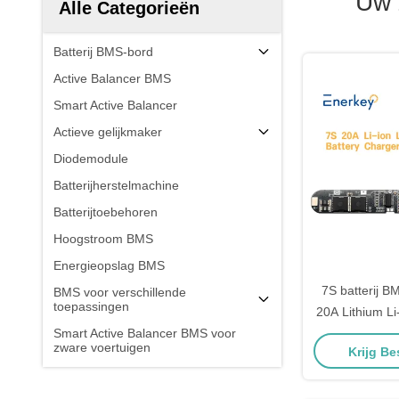
Uw 
Alle Categorieën
Batterij BMS-bord
Active Balancer BMS
Smart Active Balancer
Actieve gelijkmaker
Diodemodule
Batterijherstelmachine
Batterijtoebehoren
Hoogstroom BMS
Energieopslag BMS
7S batterij 
BMS voor verschillende
toepassingen
20A Lithium L
Smart Active Balancer BMS voor
energieopslag
zware voertuigen
Krijg Be