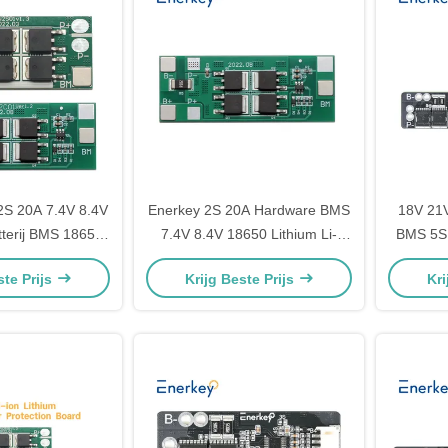
S 20A 7.4V 8.4V
Enerkey 2S 20A Hardware BMS
18V 21V
atterij BMS 18650
7.4V 8.4V 18650 Lithium Li-
BMS 5S 
ction Board voor
ionbatterij BMS Oplader
Pack B
ste Prijs
Krijg Beste Prijs
Kri
he motorfiets
Beschermingsbord
Prote