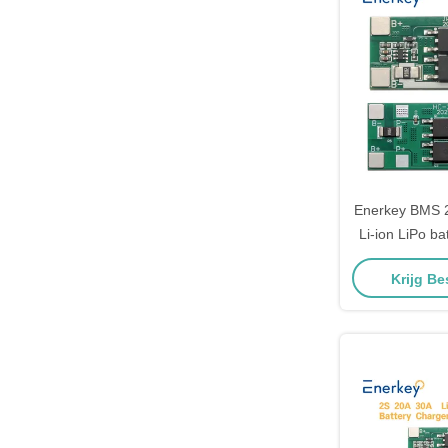
Enerkey BMS 2
Li-ion LiPo b
Charger Prote
Krijg Be
elektrisc