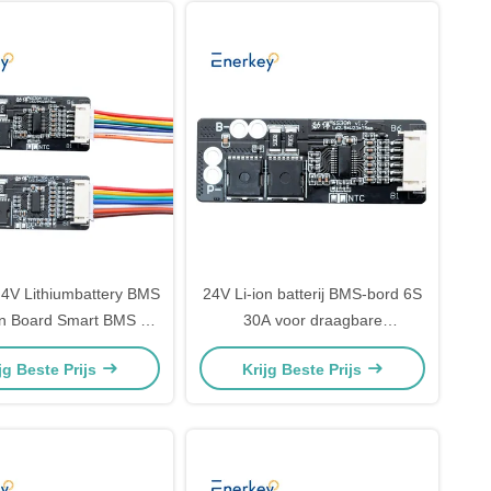
.4V Lithiumbattery BMS
24V Li-ion batterij BMS-bord 6S
on Board Smart BMS 6S
30A voor draagbare
S 30A Voor RV
energieopslag in het buitenleven
jg Beste Prijs
Krijg Beste Prijs