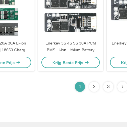
20A 30A Li-ion
Enerkey 3S 4S 5S 30A PCM
Enerkey
ij 18650 Charger
BMS Li-ion Lithium Battery
chermingsbord
18650 Charger BMS voor
Batterij
ste Prijs
Krijg Beste Prijs
Kri
oormotor
boormotor
Lithium
Voor el
1
2
3