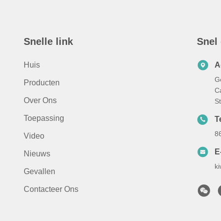
Snelle link
Snel
Huis
A
G
Producten
C
Over Ons
S
Toepassing
Te
8
Video
E
Nieuws
k
Gevallen
Contacteer Ons