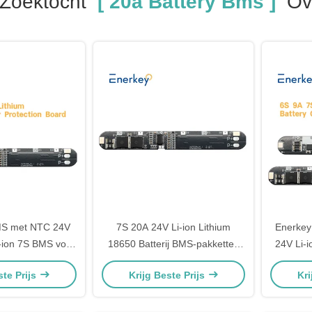
Zoektocht
[ 20a Battery Bms ]
Ov
BMS met NTC 24V
7S 20A 24V Li-ion Lithium
Enerkey
i-ion 7S BMS voor
18650 Batterij BMS-pakketten
24V Li-i
 in basisstations
PCB-beschermingsbord met
BMS
ste Prijs
Krijg Beste Prijs
Kri
overeenkomstige kabel