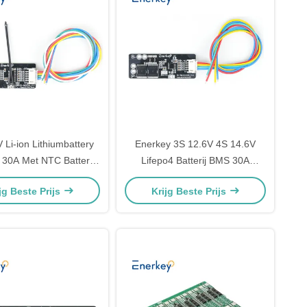
 Li-ion Lithiumbattery
Enerkey 3S 12.6V 4S 14.6V
30A Met NTC Battery
Lifepo4 Batterij BMS 30A
alance Charger Cell
Hoogstroom 3.2V Pack
jg Beste Prijs
Krijg Beste Prijs
ction Circuit Board
Motorfiets Start Protection
Board PCM