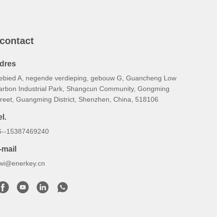
 contact
dres
ebied A, negende verdieping, gebouw G, Guancheng Low
arbon Industrial Park, Shangcun Community, Gongming
treet, Guangming District, Shenzhen, China, 518106
l.
6--15387469240
-mail
iwi@enerkey.cn