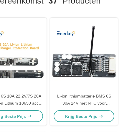
ereenkomst
37
Producten
 6S 10A 22.2V/7S 20A
Li-ion lithiumbatterie BMS 6S
on Lithium 18650 accu
30A 24V met NTC voor
-pakketten PCB-
industriële energieopslag
jg Beste Prijs
Krijg Beste Prijs
bescherming