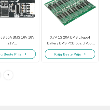
 5S 30A BMS 16V 18V
3.7V 1S 20A BMS Lifepo4
21V
Battery BMS PCB Board Voor
oplaadbeschermingsbord
18650 Cell 4.2V Charging BMS
jg Beste Prijs
Krijg Beste Prijs
batterijpakket BMS 5S
ektrisch gereedschap