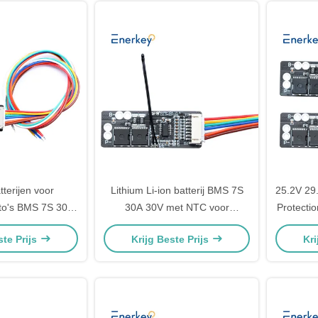
tterijen voor
Lithium Li-ion batterij BMS 7S
25.2V 29
uto's BMS 7S 30A
30A 30V met NTC voor
Protecti
Li-ionbatterijen
batterijbeheersysteem
7
ste Prijs
Krijg Beste Prijs
Kri
BMS