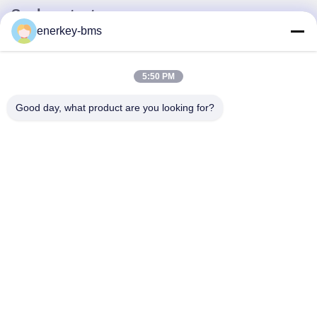
Snel contact
enerkey-bms
Adres
Gebied A, negende verdieping, gebouw G, Guancheng Low
5:50 PM
Carbon Industrial Park, Shangcun Community, Gongming
Street, Guangming District, Shenzhen, China, 518106
Good day, what product are you looking for?
Tel.
86--15387469240
E-mail
kiwi@enerkey.cn
Privacybeleid
|
Sitemap
| De Goede Kwaliteit van China Batterij
BMS-bord Leverancier. Copyright © 2024-2026 Shenzhen Juyi
Science And Trade Co., Ltd. . Alle rechten voorbehoudena.
粤ICP