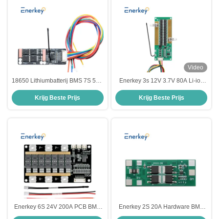
Video
18650 Lithiumbatterij BMS 7S 50A
Enerkey 3s 12V 3.7V 80A Li-ion
Voor 350w 500w 750w 1000w
BMS-batterijbeheersysteem met
Krijg Beste Prijs
Krijg Beste Prijs
elektrische fietsbatterij
waterdicht PCM voor 18650-
lithiumbatterijpakket
Enerkey 6S 24V 200A PCB BMS
Enerkey 2S 20A Hardware BMS
Protection Board Voor 6 Pack
7.4V 8.4V 18650 Lithium Li-