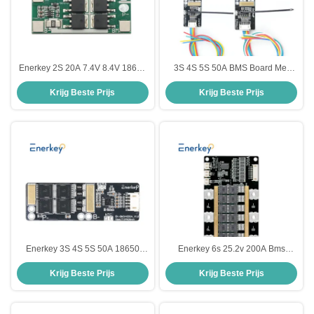
Enerkey 2S 20A 7.4V 8.4V 18650
3S 4S 5S 50A BMS Board Met
Lithiumbatterijbeschermingsbord
NTC 60mm Lengte, 3.7V 18650
Krijg Beste Prijs
Krijg Beste Prijs
BMS 2S
Lithium Battery Protection Board
Enerkey 3S 4S 5S 50A 18650
Enerkey 6s 25.2v 200A Bms
Lithiumbatterijbeschermingsbord
Batterijbeschermingsbord Voor
Krijg Beste Prijs
Krijg Beste Prijs
3.2V Li-ionbatterij BMS 4S Voor
18650 Li-ion batterijpakket Auto
elektrische scooter
Start BMS