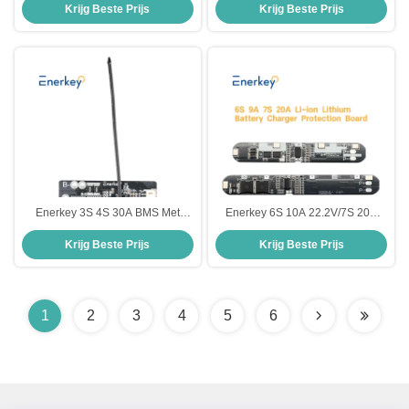
Krijg Beste Prijs
Krijg Beste Prijs
18650 Lifepo4 Batterijcel Voor
ionbatterij BMS Oplader
zonnelicht
Beschermingsbord
Enerkey 3S 4S 30A BMS Met
Enerkey 6S 10A 22.2V/7S 20A
NTC, 18650 Li-ion Lithium Battery
24V Li-ion Lithium 18650 accu
Krijg Beste Prijs
Krijg Beste Prijs
Cell PCB Protection Board
BMS-pakketten PCB-bescherming
1
2
3
4
5
6