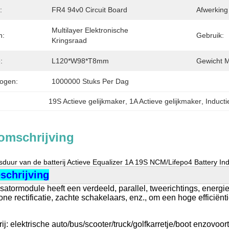
:
FR4 94v0 Circuit Board
Afwerking
Multilayer Elektronische 
n:
Gebruik:
Kringsraad
:
L120*W98*T8mm
Gewicht M
ogen:
1000000 Stuks Per Dag
19S Actieve gelijkmaker
, 
1A Actieve gelijkmaker
, 
Inducti
omschrijving
sduur van de batterij Actieve Equalizer 1A 19S NCM/Lifepo4 Battery In
schrijving
satormodule heeft een verdeeld, parallel, tweerichtings, energ
one rectificatie, zachte schakelaars, enz., om een hoge efficië
rij: elektrische auto/bus/scooter/truck/golfkarretje/boot enzovoort