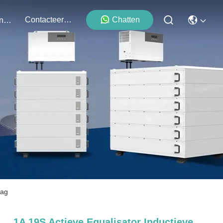
Contacteer Ons
Chatten
Evenementen
lag
1A 19S Actieve Equalisator Inductieve