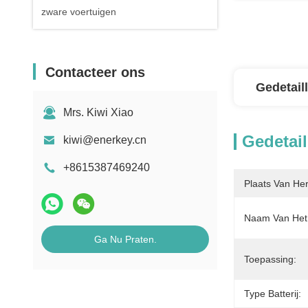
zware voertuigen
Contacteer ons
Gedetail
Mrs. Kiwi Xiao
Gedetail
kiwi@enerkey.cn
+8615387469240
Plaats Van He
Naam Van Het 
Ga Nu Praten.
Toepassing:
Type Batterij: