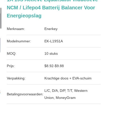
NCM / Lifepo4 Batterij Balancer Voor
Energieopslag
Merknaam:
Enerkey
Modelnummer:
EK-L19S1A
MOQ:
10 stuks
Prijs:
$8.92-$9.88
Verpakking:
Krachtige doos + EVA-schuim
L/C, D/A, D/P, T/T, Western
Betalingsvoorwaarden:
Union, MoneyGram