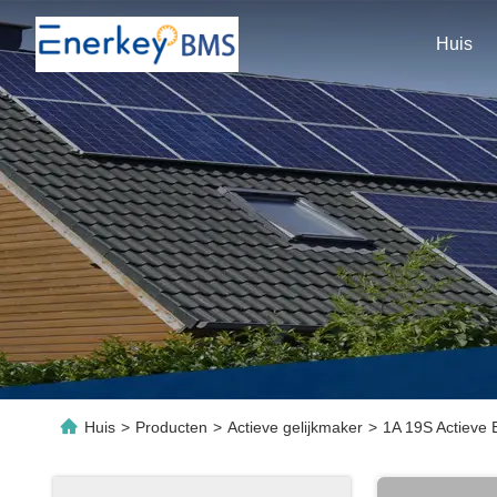
Huis
Huis
>
Producten
>
Actieve gelijkmaker
>
1A 19S Actieve 