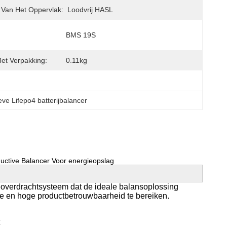
 Van Het Oppervlak:
Loodvrij HASL
BMS 19S
et Verpakking:
0.11kg
eve Lifepo4 batterijbalancer
ductive Balancer Voor energieopslag
ieoverdrachtsysteem dat de ideale balansoplossing
ntie en hoge productbetrouwbaarheid te bereiken.