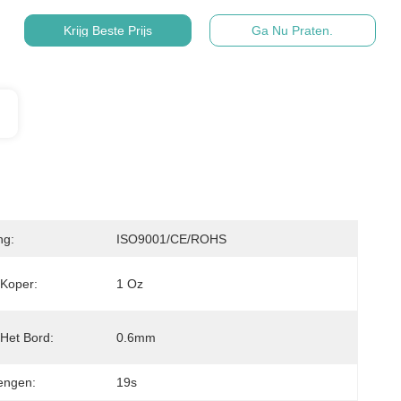
Krijg Beste Prijs
Ga Nu Praten.
ng:
ISO9001/CE/ROHS
 Koper:
1 Oz
 Het Bord:
0.6mm
rengen:
19s