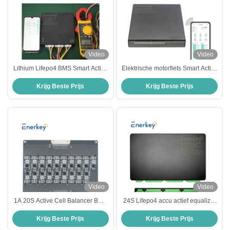
Video
Video
Lithium Lifepo4 BMS Smart Active
Elektrische motorfiets Smart Active
Balancer 8A 16S 24S Batterij
Balancer 2S - 24S Lifepo4 Li-Ion
Krijg Beste Prijs
Krijg Beste Prijs
Equalizer 48V
Lithium Battery Equalizer
Video
Video
1A 20S Active Cell Balancer BMS
24S Lifepo4 accu actief equalizer
Li-Ion Lifepo4 Batterij Equalizer
balancer 15A voor zonnepanelen
Krijg Beste Prijs
Krijg Beste Prijs
voor scooter