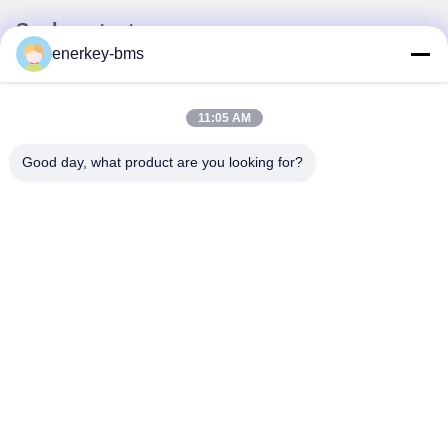
Snel contact
enerkey-bms
Adres
Gebied A, negende verdieping, gebouw G, Guancheng Low
11:05 AM
Carbon Industrial Park, Shangcun Community, Gongming
Street, Guangming District, Shenzhen, China, 518106
Good day, what product are you looking for?
Tel.
86--15387469240
E-mail
kiwi@enerkey.cn
Privacybeleid
|
Sitemap
| De Goede Kwaliteit van China Batterij
BMS-bord Leverancier. Copyright © 2024-2026 Shenzhen Juyi
Science And Trade Co., Ltd. . Alle rechten voorbehoudena.
粤ICP