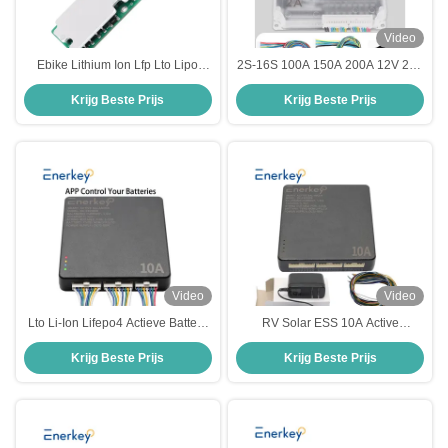
Video
Ebike Lithium Ion Lfp Lto Lipo
2S-16S 100A 150A 200A 12V 24V
Solar Lifepo4 Battery BMS Board
batterij-equalisator balancer voor
Krijg Beste Prijs
Krijg Beste Prijs
8S 15A 24V Battery Management
Lifepo4/Li-ion batterijen
System
Video
Video
Lto Li-Ion Lifepo4 Actieve Batterij
RV Solar ESS 10A Active
Equalizer 24V 48V 10A Voor
Balancer LFP-batterij 3S 16S 8S
Krijg Beste Prijs
Krijg Beste Prijs
Zonne-energieopslag Systeem
12V 24V 48V-batterij-equalisator