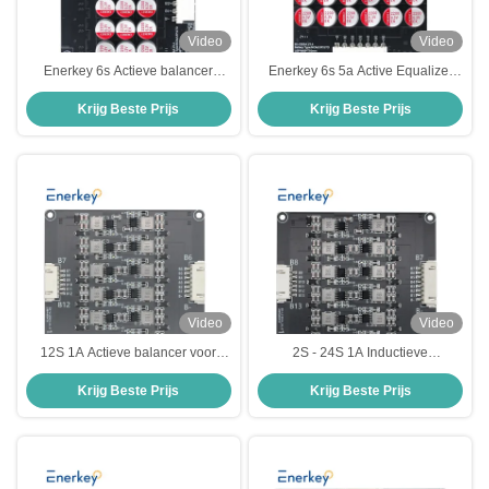
Video
Video
Enerkey 6s Actieve balancer
Enerkey 6s 5a Active Equalizer
Lithium-ion/ LiFePO4 /Lto 6s 5a
voor Lifepo4 Battery Pack 4-6S 5A
Krijg Beste Prijs
Krijg Beste Prijs
Actieve balancer
Active Balancer
Video
Video
12S 1A Actieve balancer voor
2S - 24S 1A Inductieve
AGV Auto Inductieve accu Actieve
Energieoverdracht Actieve
Krijg Beste Prijs
Krijg Beste Prijs
balancer Support Cascade
Equalizer 3.7V Lipo / 3.2V Lifepo4
Batterijpakket