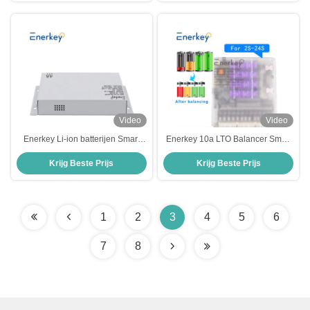
Video
Video
Enerkey Li-ion batterijen Smart
Enerkey 10a LTO Balancer Smart
Active Balancer 1A-4A Verstelbare
Active Equalizer voor Li-ion
Krijg Beste Prijs
Krijg Beste Prijs
2S-24S Active Equalizer Balancer
Lifepo4 4S 8S 16S 24S batterijen
Lifepo4
1
2
3
4
5
6
7
8