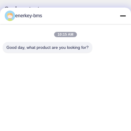
Snel contact
enerkey-bms
Adres
Gebied A, negende verdieping, gebouw G, Guancheng Low
10:15 AM
Carbon Industrial Park, Shangcun Community, Gongming
Street, Guangming District, Shenzhen, China, 518106
Good day, what product are you looking for?
Tel.
86--15387469240
E-mail
kiwi@enerkey.cn
Privacybeleid
|
Sitemap
| De Goede Kwaliteit van China Batterij
BMS-bord Leverancier. Copyright © 2024-2026 Shenzhen Juyi
Science And Trade Co., Ltd. . Alle rechten voorbehoudena.
粤ICP