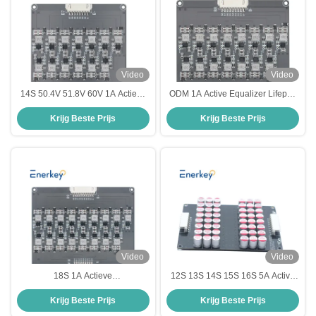
Video
Video
14S 50.4V 51.8V 60V 1A Actieve
ODM 1A Active Equalizer Lifepo4
Equalizer BMS Inductieve Li-ion
LTO Lipo Li-Ion 16s Batterijpakket
Krijg Beste Prijs
Krijg Beste Prijs
LFP Lipo Battery Balancer
Balancer
Video
Video
18S 1A Actieve
12S 13S 14S 15S 16S 5A Active
evenwichtingsbalansator BMS
Equalizer Board BMS Voor LTO
Krijg Beste Prijs
Krijg Beste Prijs
30A Overontladingsbescherming
Lifepo4 Lithiumbatterij