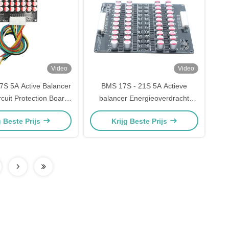
Video
Video
7S 5A Active Balancer
BMS 17S - 21S 5A Actieve
rcuit Protection Board
balancer Energieoverdracht
hium Ion/Lifepo4/LTO
Equalization Board Voor
g Beste Prijs
Krijg Beste Prijs
atterijpakket
batterijpakket