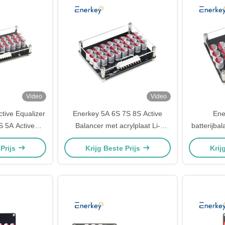
Video
Video
tive Equalizer
Enerkey 5A 6S 7S 8S Active
Ene
 5A Active
Balancer met acrylplaat Li-
batterijba
ryl voor Li-
ion/Lto/Lifepo4 Batterij Equalizer
Li-ion/
 Prijs
Krijg Beste Prijs
Krij
atterijpakket
voor elektrische driewieler
equalizer 