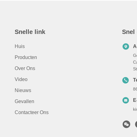
Snelle link
Snel
Huis
A
G
Producten
C
Over Ons
S
Video
Te
8
Nieuws
E
Gevallen
k
Contacteer Ons