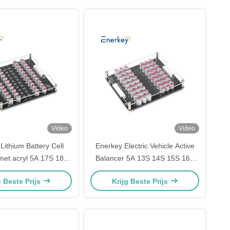
Video
Video
Lithium Battery Cell
Enerkey Electric Vehicle Active
met acryl 5A 17S 18S
Balancer 5A 13S 14S 15S 16S
21S Active Equalizer
17S Li-ion/Lto/Lifepo4 accu-
g Beste Prijs
Krijg Beste Prijs
tdoor energieopslag
equalisator met acrylhoes