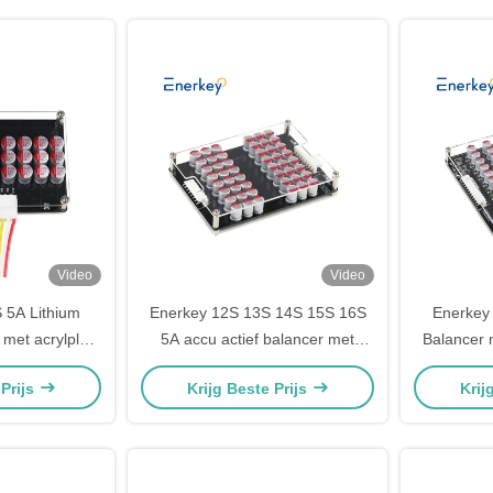
Video
Video
 5A Lithium
Enerkey 12S 13S 14S 15S 16S
Enerkey 
 met acrylplaat
5A accu actief balancer met
Balancer 
to/Lifepo4
acrylplaat Li-ion/Lto/Lifepo4
19S 20S 
 Prijs
Krijg Beste Prijs
Krij
 balanceren
equalizer voor elektrische auto
voor ou