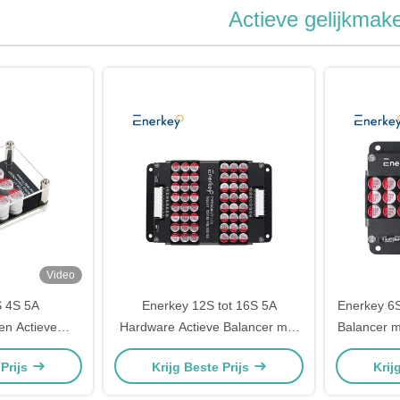
Actieve gelijkmak
Video
S 4S 5A
Enerkey 12S tot 16S 5A
Enerkey 6S
jen Actieve
Hardware Actieve Balancer met
Balancer m
 Li-ion/Lifepo4
Aluminiumlegering Behuizing
ion/Lto/Lif
 Prijs
Krijg Beste Prijs
Krij
 voor Zonneplan
voor Accugroep balancer 12S
13S 14S 15S 16S