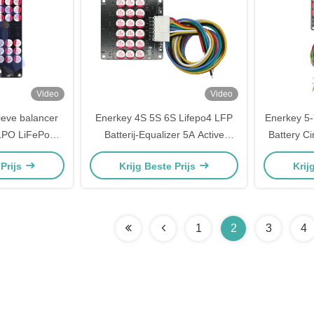
Video
Video
ieve balancer
Enerkey 4S 5S 6S Lifepo4 LFP
Enerkey 5-
PO LiFePo4
Batterij-Equalizer 5A Active
Battery Ci
j Equalizer
Balancer Circuit Board Voor
voor Lit
 Prijs
Krijg Beste Prijs
Krij
opslagbatterijpakketten
b
1
2
3
4