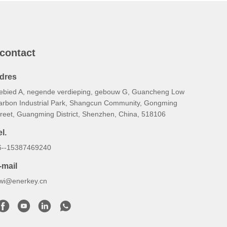
 contact
dres
ebied A, negende verdieping, gebouw G, Guancheng Low
arbon Industrial Park, Shangcun Community, Gongming
treet, Guangming District, Shenzhen, China, 518106
l.
6--15387469240
-mail
iwi@enerkey.cn