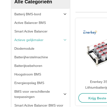
Alle Categorieën
Batterij BMS-bord
Active Balancer BMS
Smart Active Balancer
Actieve gelijkmaker
Diodemodule
Batterijherstelmachine
Batterijtoebehoren
Hoogstroom BMS
Enerkey 3
Energieopslag BMS
Lithiumbatteri
BMS voor verschillende
Balancer met Acryl
toepassingen
Krijg Beste
Batterij Equalizer
Smart Active Balancer BMS voor