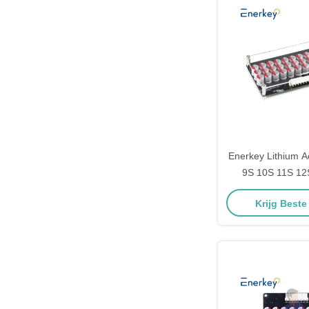
Enerkey Lithium Ac
9S 10S 11S 12S
Balancer met ac
Krijg Beste
ion/Lto/Lifepo4 b