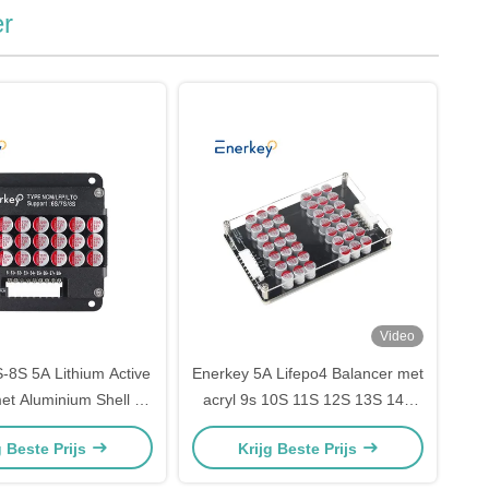
er
Video
-8S 5A Lithium Active
Enerkey 5A Lifepo4 Balancer met
et Aluminium Shell Li-
acryl 9s 10S 11S 12S 13S 14S
epo4 Batterij Balancing
Lithium ion Active Equalizer voor
g Beste Prijs
Krijg Beste Prijs
Board
huisopslag