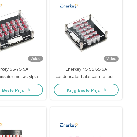
Video
Video
rkey 5S-7S 5A
Enerkey 4S 5S 6S 5A
lansator met acrylplaat
condensator balancer met acryl
Lto/Lifepo4 actieve
hoes Li-ion/Lto/Lifepo4 Active
g Beste Prijs
Krijg Beste Prijs
voor RV-energieopslag
Equalizer voor golfkarren