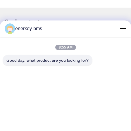
Snel contact
enerkey-bms
Adres
Gebied A, negende verdieping, gebouw G, Guancheng Low
8:55 AM
Carbon Industrial Park, Shangcun Community, Gongming
Street, Guangming District, Shenzhen, China, 518106
Good day, what product are you looking for?
Tel.
86--15387469240
E-mail
kiwi@enerkey.cn
Privacybeleid
|
Sitemap
| De Goede Kwaliteit van China Batterij