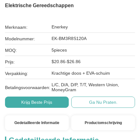
Elektrische Gereedschappen
Enerkey
Merknaam:
EK-BM3R8S120A
Modelnummer:
5pieces
MOQ:
$20.86-$26.86
Prijs:
Krachtige doos + EVA-schuim
Verpakking:
L/C, D/A, D/P, T/T, Western Union,
Betalingsvoorwaarden:
MoneyGram
Krijg Beste Prijs
Ga Nu Praten.
Gedetailleerde Informatie
Productomschrijving