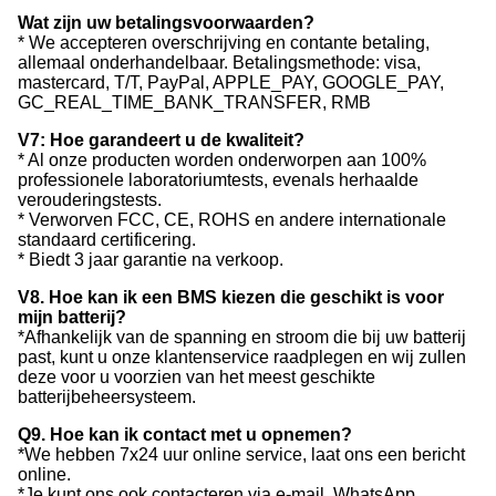
Wat zijn uw betalingsvoorwaarden?
* We accepteren overschrijving en contante betaling,
allemaal onderhandelbaar. Betalingsmethode: visa,
mastercard, T/T, PayPal, APPLE_PAY, GOOGLE_PAY,
GC_REAL_TIME_BANK_TRANSFER, RMB
V7: Hoe garandeert u de kwaliteit?
* Al onze producten worden onderworpen aan 100%
professionele laboratoriumtests, evenals herhaalde
verouderingstests.
* Verworven FCC, CE, ROHS en andere internationale
standaard certificering.
* Biedt 3 jaar garantie na verkoop.
V8. Hoe kan ik een BMS kiezen die geschikt is voor
mijn batterij?
*Afhankelijk van de spanning en stroom die bij uw batterij
past, kunt u onze klantenservice raadplegen en wij zullen
deze voor u voorzien van het meest geschikte
batterijbeheersysteem.
Q9. Hoe kan ik contact met u opnemen?
*We hebben 7x24 uur online service, laat ons een bericht
online.
*Je kunt ons ook contacteren via e-mail, WhatsApp,