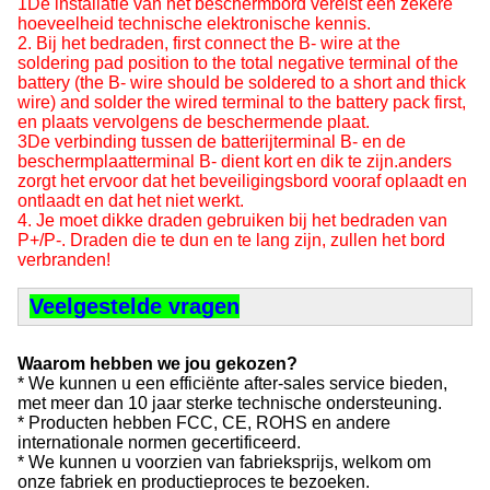
1De installatie van het beschermbord vereist een zekere
hoeveelheid technische elektronische kennis.
2. Bij het bedraden, first connect the B- wire at the
soldering pad position to the total negative terminal of the
battery (the B- wire should be soldered to a short and thick
wire) and solder the wired terminal to the battery pack first,
en plaats vervolgens de beschermende plaat.
3De verbinding tussen de batterijterminal B- en de
beschermplaatterminal B- dient kort en dik te zijn.anders
zorgt het ervoor dat het beveiligingsbord vooraf oplaadt en
ontlaadt en dat het niet werkt.
4. Je moet dikke draden gebruiken bij het bedraden van
P+/P-. Draden die te dun en te lang zijn, zullen het bord
verbranden!
Veelgestelde vragen
Waarom hebben we jou gekozen?
* We kunnen u een efficiënte after-sales service bieden,
met meer dan 10 jaar sterke technische ondersteuning.
* Producten hebben FCC, CE, ROHS en andere
internationale normen gecertificeerd.
* We kunnen u voorzien van fabrieksprijs, welkom om
onze fabriek en productieproces te bezoeken.