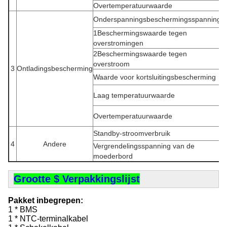
Overtemperatuurwaarde
Onderspanningsbeschermingsspanning
2
1Beschermingswaarde tegen
overstromingen
2Beschermingswaarde tegen
overstroom
3
Ontladingsbescherming
Waarde voor kortsluitingsbescherming
Laag temperatuurwaarde
Overtemperatuurwaarde
Standby-stroomverbruik
4
Andere
Vergrendelingsspanning van de
moederbord
Grootte $ Verpakkingslijst
Pakket inbegrepen:
1 * BMS
1 * NTC-terminalkabel