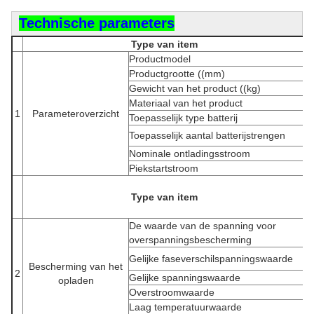
Technische parameters
Type van item
Productmodel
Productgrootte ((mm)
Gewicht van het product ((kg)
Materiaal van het product
1
Parameteroverzicht
Toepasselijk type batterij
Toepasselijk aantal batterijstrengen
Nominale ontladingsstroom
Piekstartstroom
Type van item
T
De waarde van de spanning voor
3
overspanningsbescherming
Gelijke faseverschilspanningswaarde
Bescherming van het
2
Gelijke spanningswaarde
opladen
Overstroomwaarde
Laag temperatuurwaarde