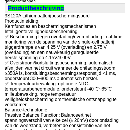
gereedschappen
Productbeschrijving
3S120A Lithiumbatterijbeschermingsbord
Productinleiding:
Kernfuncties en beschermingsmechanismen
Intelligente veiligheidsbescherming
✅ Bescherming tegen overlading/overontlading: real-time
monitoring van de spanning van de single-cell batterij,
triggerdrempels van 4,25 V (overlading) en 2,75 V
(overlading),en een nauwkeurig gereguleerde
herstelspanning op 4.15V/3.00V.
✅ Overstroom/kortsluitingsbescherming: automatisch
afsnijden van het circuit wanneer de ontladingsstroom
≥350A is, kortsluitingsbeschermingsresponstijd <1 ms,
ondersteunt 300~800 ms automatisch herstel.
✅ Temperatuurbewaking: optionele NTC-
temperatuurbeheermodule, ondersteunt -40°C~85°C
milieubewaking, hoge temperatuur
veiligheidsbescherming om thermische ontsnapping te
voorkomen.
Balance-technologie
Passive Balance Function: Balanceert het
spanningsverschil van elke cel (± 20mV) door ontlading
van de weerstand, verbetert de consistentie van het