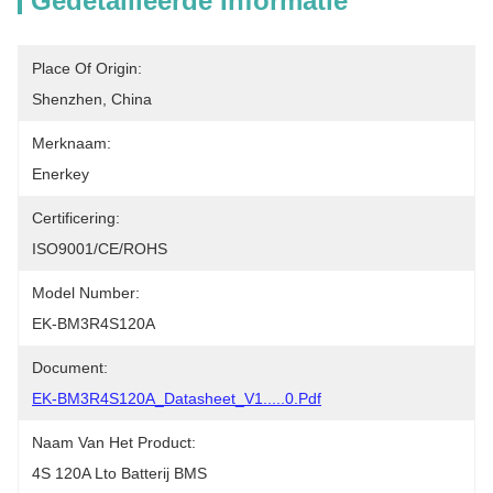
Gedetailleerde Informatie
Place Of Origin:
Shenzhen, China
Merknaam:
Enerkey
Certificering:
ISO9001/CE/ROHS
Model Number:
EK-BM3R4S120A
Document:
EK-BM3R4S120A_Datasheet_V1.....0.pdf
Naam Van Het Product:
4S 120A Lto Batterij BMS