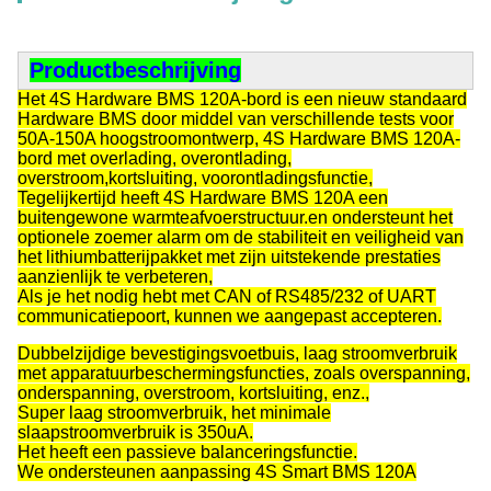
Productbeschrijving
Het 4S Hardware BMS 120A-bord is een nieuw standaard
Hardware BMS door middel van verschillende tests voor
50A-150A hoogstroomontwerp, 4S Hardware BMS 120A-
bord met overlading, overontlading,
overstroom,kortsluiting, voorontladingsfunctie,
Tegelijkertijd heeft 4S Hardware BMS 120A een
buitengewone warmteafvoerstructuur.en ondersteunt het
optionele zoemer alarm om de stabiliteit en veiligheid van
het lithiumbatterijpakket met zijn uitstekende prestaties
aanzienlijk te verbeteren,
Als je het nodig hebt met CAN of RS485/232 of UART
communicatiepoort, kunnen we aangepast accepteren.
Dubbelzijdige bevestigingsvoetbuis, laag stroomverbruik
met apparatuurbeschermingsfuncties, zoals overspanning,
onderspanning, overstroom, kortsluiting, enz.,
Super laag stroomverbruik, het minimale
slaapstroomverbruik is 350uA.
Het heeft een passieve balanceringsfunctie.
We ondersteunen aanpassing 4S Smart BMS 120A