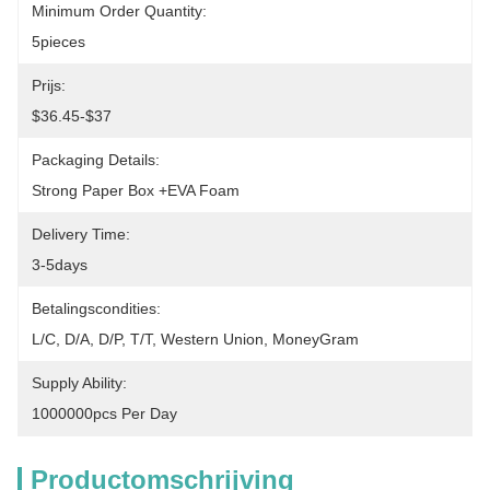
Minimum Order Quantity:
5pieces
Prijs:
$36.45-$37
Packaging Details:
Strong Paper Box +EVA Foam
Delivery Time:
3-5days
Betalingscondities:
L/C, D/A, D/P, T/T, Western Union, MoneyGram
Supply Ability:
1000000pcs Per Day
Productomschrijving