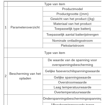
Type van item
Productmodel
Productgrootte ((mm)
Gewicht van het product ((kg)
Materiaal van het product
1
Parameteroverzicht
Toepasselijk type batterij
Toepasselijk aantal batterijstrengen
Nominale ontladingsstroom
Piekstartstroom
- 
Type van item
De waarde van de spanning voor
3
overspanningsbescherming
Gelijke faseverschilspanningswaarde
Bescherming van het
2
Gelijke spanningswaarde
opladen
Overstroomwaarde
Laag temperatuurwaarde
Overtemperatuurwaarde
Onderspanningsbeschermingsspanning
2
1Beschermingswaarde tegen