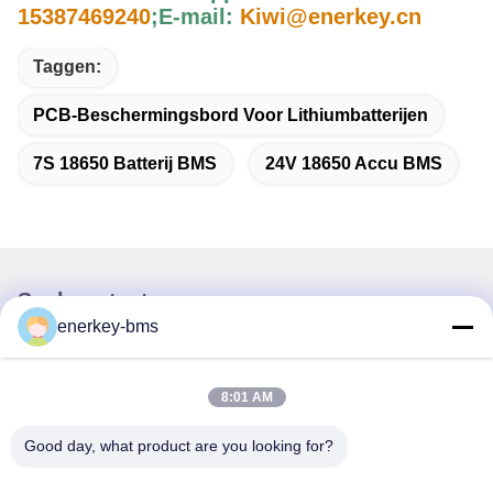
15387469240
;
E-mail:
Kiwi@enerkey.cn
Taggen:
PCB-Beschermingsbord Voor Lithiumbatterijen
7S 18650 Batterij BMS
24V 18650 Accu BMS
Snel contact
enerkey-bms
Adres
Gebied A, negende verdieping, gebouw G, Guancheng Low
8:01 AM
Carbon Industrial Park, Shangcun Community, Gongming
Street, Guangming District, Shenzhen, China, 518106
Good day, what product are you looking for?
Tel.