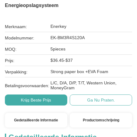
Energieopslagsysteem
Enerkey
Merknaam:
EK-BM3R4S120A
Modelnummer:
5pieces
MOQ:
$36.45-$37
Prijs:
Strong paper box +EVA Foam
Verpakking:
L/C, D/A, D/P, T/T, Western Union,
Betalingsvoorwaarden:
MoneyGram
Krijg Beste Prijs
Ga Nu Praten.
Gedetailleerde Informatie
Productomschrijving