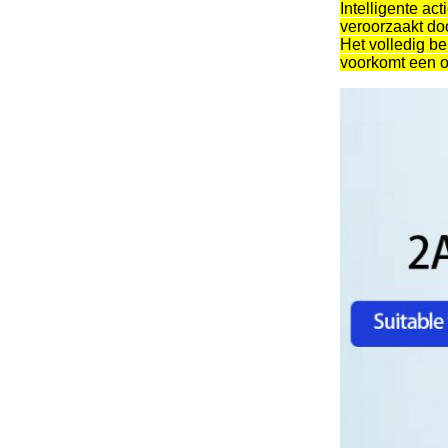
Intelligente ac
veroorzaakt doo
Het volledig be
voorkomt een ov