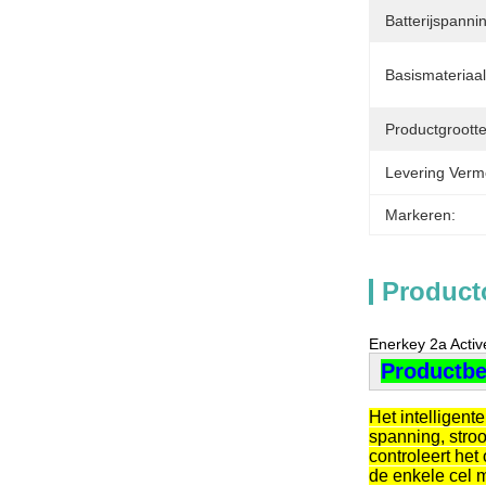
Batterijspanni
Basismateriaal
Productgrootte
Levering Verm
Markeren:
Product
Enerkey 2a Activ
Productbe
Het intelligen
spanning, stro
controleert he
de enkele cel 