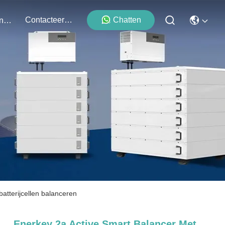
Contacteer Ons
Chatten
Evenementen
atterijcellen balanceren
Enerkey 2a Active Smart Balancer Met