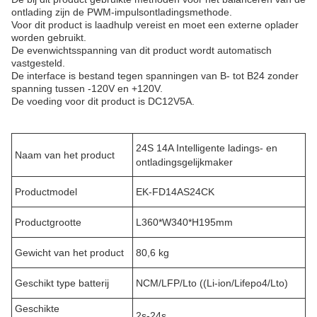
ontlading zijn de PWM-impulsontladingsmethode.
Voor dit product is laadhulp vereist en moet een externe oplader
worden gebruikt.
De evenwichtsspanning van dit product wordt automatisch
vastgesteld.
De interface is bestand tegen spanningen van B- tot B24 zonder
spanning tussen -120V en +120V.
De voeding voor dit product is DC12V5A.
24S 14A Intelligente ladings- en
Naam van het product
ontladingsgelijkmaker
Productmodel
EK-FD14AS24CK
Productgrootte
L360*W340*H195mm
Gewicht van het product
80,6 kg
Geschikt type batterij
NCM/LFP/Lto ((Li-ion/Lifepo4/Lto)
Geschikte
2s-24s