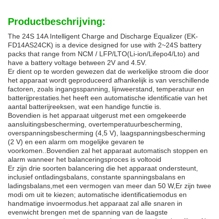
Productbeschrijving:
The 24S 14A Intelligent Charge and Discharge Equalizer (EK-
FD14AS24CK) is a device designed for use with 2~24S battery
packs that range from NCM / LFP/LTO(Li-ion/Lifepo4/Lto) and
have a battery voltage between 2V and 4.5V.
Er dient op te worden gewezen dat de werkelijke stroom die door
het apparaat wordt geproduceerd afhankelijk is van verschillende
factoren, zoals ingangsspanning, lijnweerstand, temperatuur en
batterijprestaties.het heeft een automatische identificatie van het
aantal batterijreeksen, wat een handige functie is.
Bovendien is het apparaat uitgerust met een omgekeerde
aansluitingsbescherming, overtemperatuurbescherming,
overspanningsbescherming (4,5 V), laagspanningsbescherming
(2 V) en een alarm om mogelijke gevaren te
voorkomen..Bovendien zal het apparaat automatisch stoppen en
alarm wanneer het balanceringsproces is voltooid
Er zijn drie soorten balancering die het apparaat ondersteunt,
inclusief ontladingsbalans, constante spanningsbalans en
ladingsbalans,met een vermogen van meer dan 50 W,Er zijn twee
modi om uit te kiezen; automatische identificatiemodus en
handmatige invoermodus.het apparaat zal alle snaren in
evenwicht brengen met de spanning van de laagste