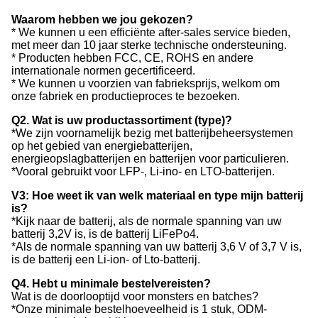
Waarom hebben we jou gekozen?
* We kunnen u een efficiënte after-sales service bieden,
met meer dan 10 jaar sterke technische ondersteuning.
* Producten hebben FCC, CE, ROHS en andere
internationale normen gecertificeerd.
* We kunnen u voorzien van fabrieksprijs, welkom om
onze fabriek en productieproces te bezoeken.
Q2. Wat is uw productassortiment (type)?
*We zijn voornamelijk bezig met batterijbeheersystemen
op het gebied van energiebatterijen,
energieopslagbatterijen en batterijen voor particulieren.
*Vooral gebruikt voor LFP-, Li-ino- en LTO-batterijen.
V3: Hoe weet ik van welk materiaal en type mijn batterij
is?
*Kijk naar de batterij, als de normale spanning van uw
batterij 3,2V is, is de batterij LiFePo4.
*Als de normale spanning van uw batterij 3,6 V of 3,7 V is,
is de batterij een Li-ion- of Lto-batterij.
Q4. Hebt u minimale bestelvereisten?
Wat is de doorlooptijd voor monsters en batches?
*Onze minimale bestelhoeveelheid is 1 stuk, ODM-