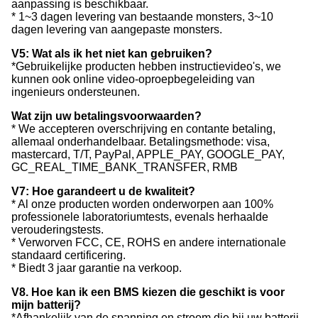
aanpassing is beschikbaar.
* 1~3 dagen levering van bestaande monsters, 3~10
dagen levering van aangepaste monsters.
V5: Wat als ik het niet kan gebruiken?
*Gebruikelijke producten hebben instructievideo's, we
kunnen ook online video-oproepbegeleiding van
ingenieurs ondersteunen.
Wat zijn uw betalingsvoorwaarden?
* We accepteren overschrijving en contante betaling,
allemaal onderhandelbaar. Betalingsmethode: visa,
mastercard, T/T, PayPal, APPLE_PAY, GOOGLE_PAY,
GC_REAL_TIME_BANK_TRANSFER, RMB
V7: Hoe garandeert u de kwaliteit?
* Al onze producten worden onderworpen aan 100%
professionele laboratoriumtests, evenals herhaalde
verouderingstests.
* Verworven FCC, CE, ROHS en andere internationale
standaard certificering.
* Biedt 3 jaar garantie na verkoop.
V8. Hoe kan ik een BMS kiezen die geschikt is voor
mijn batterij?
*Afhankelijk van de spanning en stroom die bij uw batterij