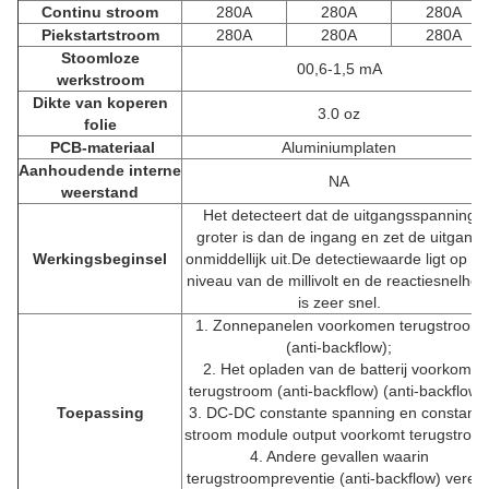
Continu stroom
280A
280A
280A
Piekstartstroom
280A
280A
280A
Stoomloze
00,6-1,5 mA
werkstroom
Dikte van koperen
3.0 oz
folie
PCB-materiaal
Aluminiumplaten
Aanhoudende interne
NA
weerstand
Het detecteert dat de uitgangsspanning
groter is dan de ingang en zet de uitgang
Werkingsbeginsel
onmiddellijk uit.De detectiewaarde ligt op he
niveau van de millivolt en de reactiesnelhei
is zeer snel.
1. Zonnepanelen voorkomen terugstroom
(anti-backflow);
2. Het opladen van de batterij voorkomt
terugstroom (anti-backflow) (anti-backflow);
Toepassing
3. DC-DC constante spanning en constante
stroom module output voorkomt terugstroo
4. Andere gevallen waarin
terugstroompreventie (anti-backflow) vereis