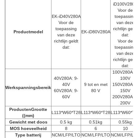
iD100V280A
Voor de
EK-iD40V280A
toepassing
Voor de
van deze
toepassing
richtlijn geldt
Productmodel
EK-iD80V280A
van deze
dat:
richtlijn geldt
Voor de
dat:
toepassing
van deze
richtlijn geldt
dat:
100V280A:
9-
4
0V28
0A: 9-
100V
40V
9 tot en met
150V280A:
9-
Werkspanningsbereik
6
0V28
0A: 9-
80 V
150V
60V
200V280A:
9-
200V
Producten
Grootte
L113*W60*T28
L113*W60*T28
L113*W60*T2
((mm)
Gewicht met doos
0.5 kg
0.51kg
0.55kg
MOS hoeveelheid
8
6
10
Type batterij
NCM/LFP/LTO
NCM/LFP/LTO
NCM/LFP/LT