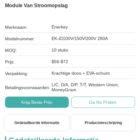
Module Van Stroomopslag
Enerkey
Merknaam:
EK-iD100V/150V/200V 280A
Modelnummer:
10 stuks
MOQ:
$56-$72
Prijs:
Krachtige doos + EVA-schuim
Verpakking:
L/C, D/A, D/P, T/T, Western Union,
Betalingsvoorwaarden:
MoneyGram
Krijg Beste Prijs
Ga Nu Praten.
Gedetailleerde Informatie
Productomschrijving