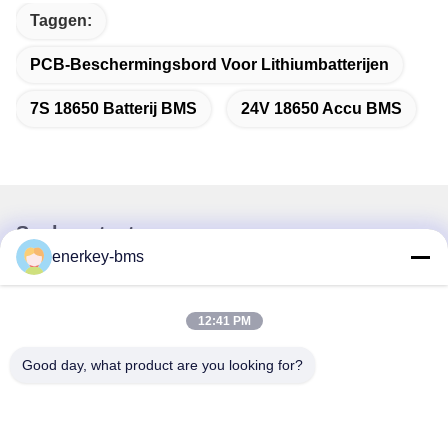
Taggen:
PCB-Beschermingsbord Voor Lithiumbatterijen
7S 18650 Batterij BMS
24V 18650 Accu BMS
Snel contact
enerkey-bms
Adres
Gebied A, negende verdieping, gebouw G, Guancheng Low
12:41 PM
Carbon Industrial Park, Shangcun Community, Gongming
Street, Guangming District, Shenzhen, China, 518106
Good day, what product are you looking for?
Tel.
86--15387469240