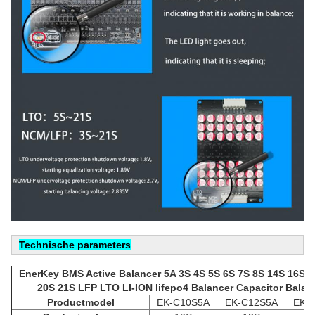
Technische parameters
EnerKey BMS Active Balancer 5A 3S 4S 5S 6S 7S 8S 14S 16S 
20S 21S LFP LTO LI-ION lifepo4 Balancer Capacitor Balan
Productmodel
EK-C10S5A
EK-C12S5A
EK-