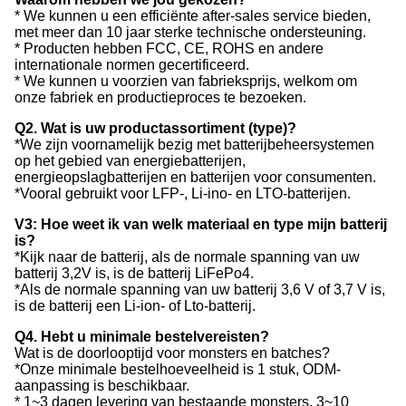
* We kunnen u een efficiënte after-sales service bieden,
met meer dan 10 jaar sterke technische ondersteuning.
* Producten hebben FCC, CE, ROHS en andere
internationale normen gecertificeerd.
* We kunnen u voorzien van fabrieksprijs, welkom om
onze fabriek en productieproces te bezoeken.
Q2. Wat is uw productassortiment (type)?
*We zijn voornamelijk bezig met batterijbeheersystemen
op het gebied van energiebatterijen,
energieopslagbatterijen en batterijen voor consumenten.
*Vooral gebruikt voor LFP-, Li-ino- en LTO-batterijen.
V3: Hoe weet ik van welk materiaal en type mijn batterij
is?
*Kijk naar de batterij, als de normale spanning van uw
batterij 3,2V is, is de batterij LiFePo4.
*Als de normale spanning van uw batterij 3,6 V of 3,7 V is,
is de batterij een Li-ion- of Lto-batterij.
Q4. Hebt u minimale bestelvereisten?
Wat is de doorlooptijd voor monsters en batches?
*Onze minimale bestelhoeveelheid is 1 stuk, ODM-
aanpassing is beschikbaar.
* 1~3 dagen levering van bestaande monsters, 3~10