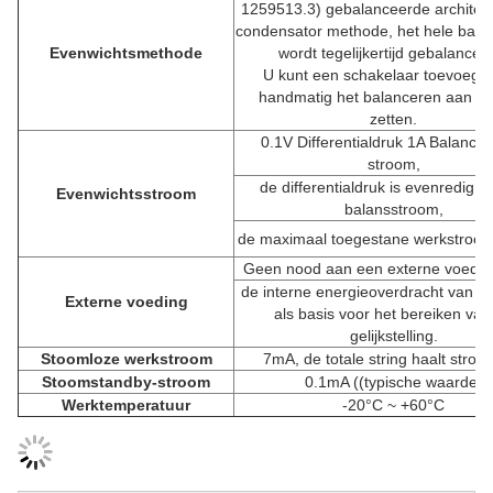
1259513.3) gebalanceerde architect
condensator methode, het hele batte
Evenwichtsmethode
wordt tegelijkertijd gebalancee
U kunt een schakelaar toevoeg
handmatig het balanceren aan of u
zetten.
0.1V Differentialdruk 1A Balance
stroom,
de differentialdruk is evenredig m
Evenwichtsstroom
balansstroom,
de maximaal toegestane werkstroom 
Geen nood aan een externe voedin
de interne energieoverdracht van de 
Externe voeding
als basis voor het bereiken van
gelijkstelling.
Stoomloze werkstroom
7mA, de totale string haalt stroo
Stoomstandby-stroom
0.1mA ((typische waarde)
Werktemperatuur
-20°C ~ +60°C