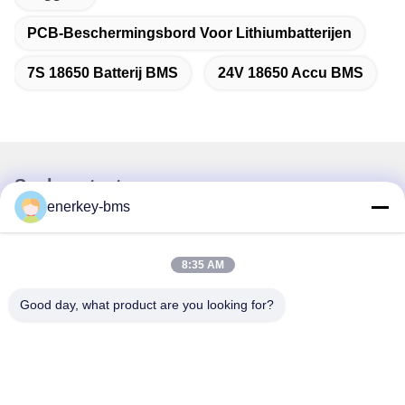
PCB-Beschermingsbord Voor Lithiumbatterijen
7S 18650 Batterij BMS
24V 18650 Accu BMS
Snel contact
enerkey-bms
Adres
Gebied A, negende verdieping, gebouw G, Guancheng Low
8:35 AM
Carbon Industrial Park, Shangcun Community, Gongming
Street, Guangming District, Shenzhen, China, 518106
Good day, what product are you looking for?
Tel.
86--15387469240
E-mail