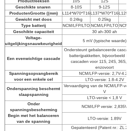
Productreeksen
10S
12S
Geschikte snaren
8-10S
9-12S
9
Producten
Grootte ((mm)
L114*W70*T16
L137*W70*T16
L125*
Gewicht met doos
0.24kg
0.25kg
0.
Type batterij
NCM/LFP/LTO
NCM/LFP/LTO
NCM/
Geschikte capaciteit
30 ah-300 ah
Voltage-
5 mV (typische waarde)
uitgelijkingsnauwkeurigheid
Ondersteunt gebalanceerde cascadi
batterijpakketten, bijvoorbeeld ka
Een evenwichtige cascade
cascaden voor 11S, 24S, 36S, 48
enzovoort
Spanningsopvangbereik
NCM/LFP-versie: 2,7V-4.2V
voor een enkele cel
LTO-versie: 1.8-4.2V
Vervaardiging van de NCM/LFP-vers
Onderspanning beschermt
V
slaapspanning
LTO-versie < 1,8 V
Onder
NCM/LFP versie: 2,835V
spanningsbescherming
Begin met het balanceren
LTO-versie: 1.89V
van de spanning
Gepatenteerd (Patent nr.: ZL 20