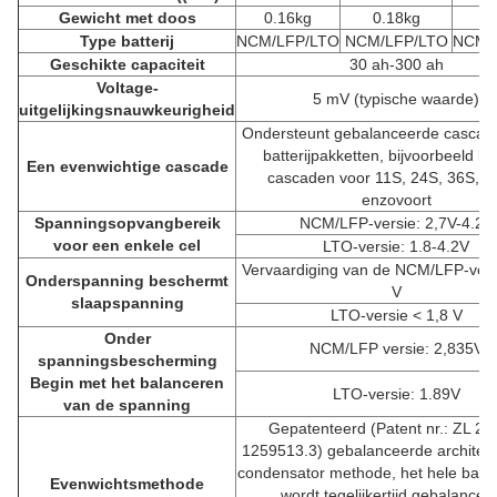
Gewicht met doos
0.16kg
0.18kg
0.
Type batterij
NCM/LFP/LTO
NCM/LFP/LTO
NCM/
Geschikte capaciteit
30 ah-300 ah
Voltage-
5 mV (typische waarde)
uitgelijkingsnauwkeurigheid
Ondersteunt gebalanceerde cascadi
batterijpakketten, bijvoorbeeld ka
Een evenwichtige cascade
cascaden voor 11S, 24S, 36S, 48
enzovoort
Spanningsopvangbereik
NCM/LFP-versie: 2,7V-4.2V
voor een enkele cel
LTO-versie: 1.8-4.2V
Vervaardiging van de NCM/LFP-vers
Onderspanning beschermt
V
slaapspanning
LTO-versie < 1,8 V
Onder
NCM/LFP versie: 2,835V
spanningsbescherming
Begin met het balanceren
LTO-versie: 1.89V
van de spanning
Gepatenteerd (Patent nr.: ZL 20
1259513.3) gebalanceerde architect
condensator methode, het hele batte
Evenwichtsmethode
wordt tegelijkertijd gebalancee