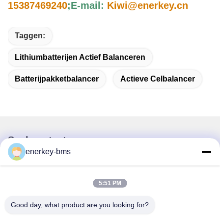
15387469240
;
E-mail:
Kiwi@enerkey.cn
Taggen:
Lithiumbatterijen Actief Balanceren
Batterijpakketbalancer
Actieve Celbalancer
Snel contact
enerkey-bms
Adres
Gebied A, negende verdieping, gebouw G, Guancheng Low
5:51 PM
Carbon Industrial Park, Shangcun Community, Gongming
Street, Guangming District, Shenzhen, China, 518106
Good day, what product are you looking for?
Tel.