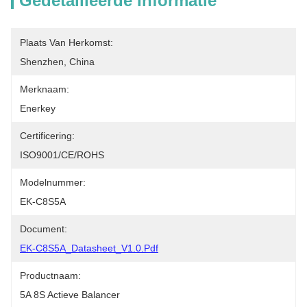
Gedetailleerde Informatie
Plaats Van Herkomst:
Shenzhen, China
Merknaam:
Enerkey
Certificering:
ISO9001/CE/ROHS
Modelnummer:
EK-C8S5A
Document:
EK-C8S5A_Datasheet_V1.0.pdf
Productnaam:
5A 8S Actieve Balancer