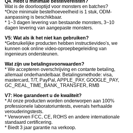
Q4. Hebt u minimale bestelvereisten?
Wat is de doorlooptijd voor monsters en batches?
*Onze minimale bestelhoeveelheid is 1 stuk, ODM-
aanpassing is beschikbaar.
* 1~3 dagen levering van bestaande monsters, 3~10
dagen levering van aangepaste monsters.
V5: Wat als ik het niet kan gebruiken?
*Gebruikelijke producten hebben instructievideo's, we
kunnen ook online video-oproepbegeleiding van
ingenieurs ondersteunen.
Wat zijn uw betalingsvoorwaarden?
* We accepteren overschrijving en contante betaling,
allemaal onderhandelbaar. Betalingsmethode: visa,
mastercard, T/T, PayPal, APPLE_PAY, GOOGLE_PAY,
GC_REAL_TIME_BANK_TRANSFER, RMB
V7: Hoe garandeert u de kwaliteit?
* Al onze producten worden onderworpen aan 100%
professionele laboratoriumtests, evenals herhaalde
verouderingstests.
* Verworven FCC, CE, ROHS en andere internationale
standaard certificering.
* Biedt 3 jaar garantie na verkoop.