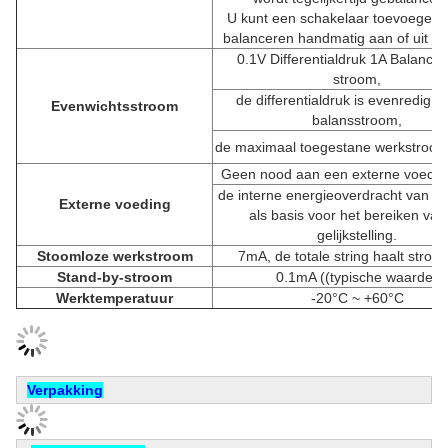
U kunt een schakelaar toevoegen 
balanceren handmatig aan of uit te 
0.1V Differentialdruk 1A Balance
stroom,
de differentialdruk is evenredig m
Evenwichtsstroom
balansstroom,
de maximaal toegestane werkstroom 
Geen nood aan een externe voedin
de interne energieoverdracht van de 
Externe voeding
als basis voor het bereiken van
gelijkstelling.
Stoomloze werkstroom
7mA, de totale string haalt stroo
Stand-by-stroom
0.1mA ((typische waarde)
Werktemperatuur
-20°C ~ +60°C
Verpakking