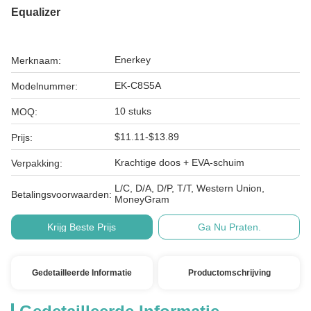
Equalizer
Enerkey
Merknaam:
EK-C8S5A
Modelnummer:
10 stuks
MOQ:
$11.11-$13.89
Prijs:
Krachtige doos + EVA-schuim
Verpakking:
L/C, D/A, D/P, T/T, Western Union,
Betalingsvoorwaarden:
MoneyGram
Krijg Beste Prijs
Ga Nu Praten.
Gedetailleerde Informatie
Productomschrijving