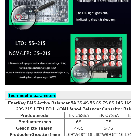
Technische parameters
EnerKey BMS Active Balancer 5A 3S 4S 5S 6S 7S 8S 14S 16S 1
20S 21S LFP LTO LI-ION lifepo4 Balancer Capacitor Balan
Productmodel
EK-C6S5A
EK-C7S5A
EK-
Productreeksen
6S
7S
Geschikte snaren
4-6S
5-7S
6
Producten
Grootte ((mm)
L69*W69*T16
L80*W69.5*T16
L91*