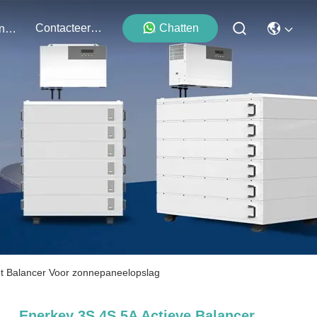
Contacteer Ons
Chatten
Evenementen
cht Balancer Voor zonnepaneelopslag
Enerkey 3S 4S 5A Actieve Balancer