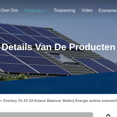
Over Ons
Toepassing
Video
Producten
Details Van De Producten
>
Enerkey 3S 4S 5A Actieve Balancer Batterij Energie actieve evenwi