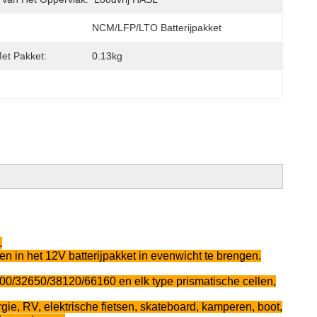
NCM/LFP/LTO Batterijpakket
et Pakket:
0.13kg
.
en in het 12V batterijpakket in evenwicht te brengen.
1700/32650/38120/66160 en elk type prismatische cellen,
ie, RV, elektrische fietsen, skateboard, kamperen, boot,