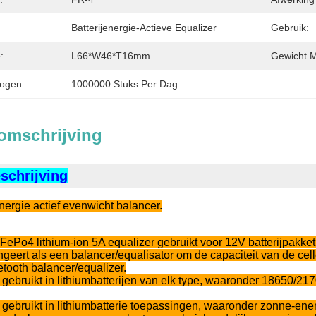
Batterijenergie-Actieve Equalizer
Gebruik:
:
L66*W46*T16mm
Gewicht M
ogen:
1000000 Stuks Per Dag
omschrijving
schrijving
nergie actief evenwicht balancer.
iFePo4 lithium-ion 5A equalizer gebruikt voor 12V batterijpakket
ngeert als een balancer/equalisator om de capaciteit van de cell
etooth balancer/equalizer.
 gebruikt in lithiumbatterijen van elk type, waaronder 18650/2
gebruikt in lithiumbatterie toepassingen, waaronder zonne-energ