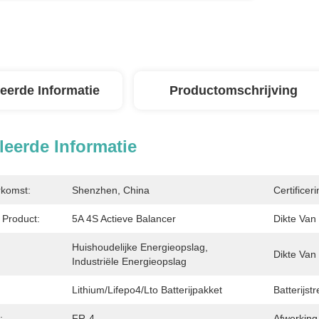
leerde Informatie
Productomschrijving
leerde Informatie
rkomst:
Shenzhen, China
Certificeri
Product:
5A 4S Actieve Balancer
Dikte Van
Huishoudelijke Energieopslag, 
Dikte Van
Industriële Energieopslag
Lithium/Lifepo4/Lto Batterijpakket
Batterijst
:
FR-4
Afwerking