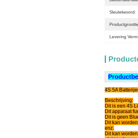
Sleutelwoord:
Productgrootte
Levering Verm
Product
Productbe
4S 5A Batterije
Beschrijving:
Dit is een 4S L
Dit apparaat fu
Dit is geen Blu
Dit kan worden
enz.
Dit kan worden 