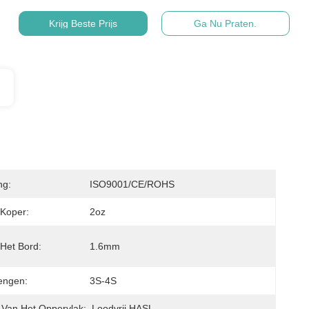
Krijg Beste Prijs
Ga Nu Praten.
ng:
ISO9001/CE/ROHS
 Koper:
2oz
 Het Bord:
1.6mm
rengen:
3S-4S
 Van Het Oppervlak:
Loodvrij HASL