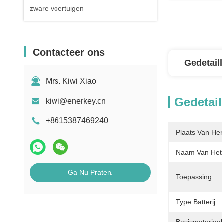
zware voertuigen
Contacteer ons
Gedetail
Mrs. Kiwi Xiao
Gedetail
kiwi@enerkey.cn
+8615387469240
Plaats Van He
Naam Van Het 
Ga Nu Praten.
Toepassing:
Type Batterij:
Basismateriaal