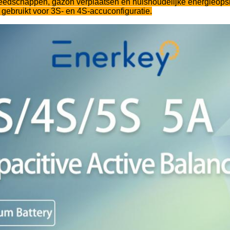
reedschappen, gazon verplaatsen en huishoudelijke energieop
 gebruikt voor 3S- en 4S-accuconfiguratie.