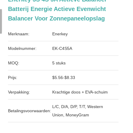
Batterij Energie Actieve Evenwicht
Balancer Voor Zonnepaneelopslag
Merknaam:
Enerkey
Modelnummer:
EK-C4S5A
MOQ:
5 stuks
Prijs:
$5.56-$8.33
Verpakking:
Krachtige doos + EVA-schuim
L/C, D/A, D/P, T/T, Western
Betalingsvoorwaarden:
Union, MoneyGram